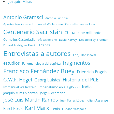
Joaquín Miras
Antonio Gramsci
Antonio Labriola
Aportes teóricos de Immanuel Wallerstein
Carlos Fernández Liria
Centenario Sacristán
China
cine militante
Cornelius Castoriadis
Debate Riley-Brenner
críticas de cine
David Harvey
El Capital
Eduard Rodríguez Farré
Entrevistas a autores
Eric J. Hobsbawm
fragmentos
estudios
Fenomenología del espíritu
Francisco Fernández Buey
Friedrich Engels
G.W.F. Hegel
Historia del PCE
Georg Lukács
India
Immanuel Wallerstein
imperialismo en el siglo XXI
Joaquín Miras Albarrán
Jorge Riechmann
José Luis Martín Ramos
Julian Assange
Juan Torres López
Karl Marx
Karel Kosík
Lenin
Luciano Vasapollo