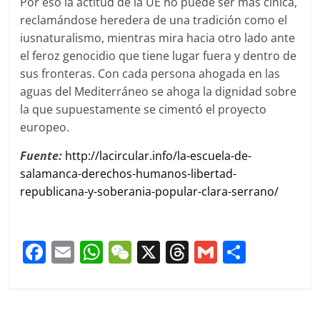
Por eso la actitud de la UE no puede ser más cínica,
reclamándose heredera de una tradición como el
iusnaturalismo, mientras mira hacia otro lado ante
el feroz genocidio que tiene lugar fuera y dentro de
sus fronteras. Con cada persona ahogada en las
aguas del Mediterráneo se ahoga la dignidad sobre
la que supuestamente se cimentó el proyecto
europeo.
Fuente:
http://lacircular.info/la-escuela-de-
salamanca-derechos-humanos-libertad-
republicana-y-soberania-popular-clara-serrano/
F
E
W
W
X
T
G
C
a
m
h
e
h
m
o
c
ai
at
C
re
ai
m