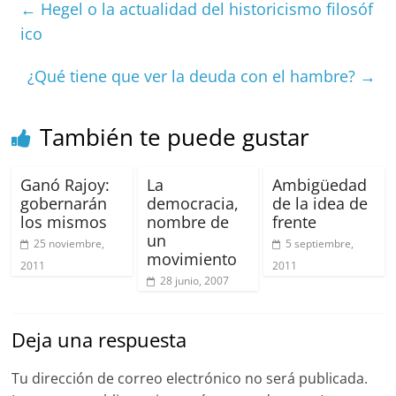
e
l
s
h
a
l
p
←
Hegel o la actualidad del historicismo filosóf
b
A
at
d
ar
ico
o
p
s
tir
¿Qué tiene que ver la deuda con el hambre?
→
o
p
k
También te puede gustar
Ganó Rajoy:
La
Ambigüedad
gobernarán
democracia,
de la idea de
los mismos
nombre de
frente
un
25 noviembre,
5 septiembre,
movimiento
2011
2011
28 junio, 2007
Deja una respuesta
Tu dirección de correo electrónico no será publicada.