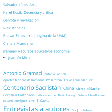
Salvador López Arnal
Karel Kosík. Decencia y crítica
Derrota y navegación
R-existencias
Bolívar Echeverría (página de la UAM)
Ciencía Mundana
Jramajo- Recursos educativos economía
Joaquín Miras
Antonio Gramsci
Antonio Labriola
Aportes teóricos de Immanuel Wallerstein
Carlos Fernández Liria
Centenario Sacristán
China
cine militante
Cornelius Castoriadis
Debate Riley-Brenner
críticas de cine
David Harvey
El Capital
Eduard Rodríguez Farré
Entrevistas a autores
Eric J. Hobsbawm