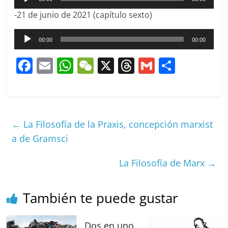
de
-21 de junio de 2021 (capítulo sexto)
audio
Reproductor
00:00
00:00
de
audio
F
E
W
W
X
T
G
C
a
m
h
e
h
m
o
c
ai
at
C
re
ai
m
e
l
s
h
a
l
p
←
La Filosofía de la Praxis, concepción marxist
b
A
at
d
ar
a de Gramsci
o
p
s
tir
o
p
La Filosofía de Marx
→
k
También te puede gustar
Dos en uno.