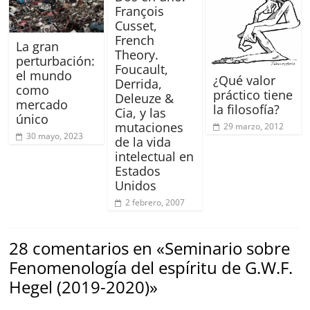
François
Cusset,
French
La gran
Theory.
perturbación:
Foucault,
el mundo
¿Qué valor
Derrida,
como
práctico tiene
Deleuze &
mercado
la filosofía?
Cia, y las
único
mutaciones
29 marzo, 2012
30 mayo, 2023
de la vida
intelectual en
Estados
Unidos
2 febrero, 2007
28 comentarios en «
Seminario sobre
Fenomenología del espíritu de G.W.F.
Hegel (2019-2020)
»