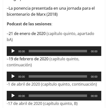
–
La ponencia presentada en una jornada para el
bicentenario de Marx (2018)
Podcast de las sesiones
:
–
21 de enero de 2020
(capítulo quinto, apartado
bA)
Reproductor
00:00
00:00
de
–
19 de febrero de 2020
(capítulo quinto,
audio
continuación)
Reproductor
00:00
00:00
de
-1 de abril de 2020 (capítulo quinto, continuación)
audio
Reproductor
00:00
00:00
de
-17 de abril de 2020 (capítulo quinto, B)
audio