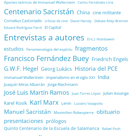
Aportes teóricos de Immanuel Wallerstein
Carlos Fernández Liria
Centenario Sacristán
China
cine militante
Cornelius Castoriadis
Debate Riley-Brenner
críticas de cine
David Harvey
El Capital
Eduard Rodríguez Farré
Entrevistas a autores
Eric J. Hobsbawm
fragmentos
estudios
Fenomenología del espíritu
Francisco Fernández Buey
Friedrich Engels
G.W.F. Hegel
Historia del PCE
Georg Lukács
India
Immanuel Wallerstein
imperialismo en el siglo XXI
Joaquín Miras Albarrán
Jorge Riechmann
José Luis Martín Ramos
Julian Assange
Juan Torres López
Karl Marx
Karel Kosík
Lenin
Luciano Vasapollo
Manuel Sacristán
obituario
Maximilien Robespierre
presentaciones
prólogos
Quinto Centenario de la Escuela de Salamanca
Rafael Poch