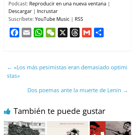
audio
Podcast:
Reproducir en una nueva ventana
|
Descargar
|
Incrustar
Suscríbete:
YouTube Music
|
RSS
F
E
W
W
X
T
G
C
a
m
h
e
h
m
o
c
ai
at
C
re
ai
m
e
l
s
h
a
l
p
←
«Los más pesimistas eran demasiado optimi
b
A
at
d
ar
stas»
o
p
s
tir
o
p
Dos poemas ante la muerte de Lenin
→
k
También te puede gustar