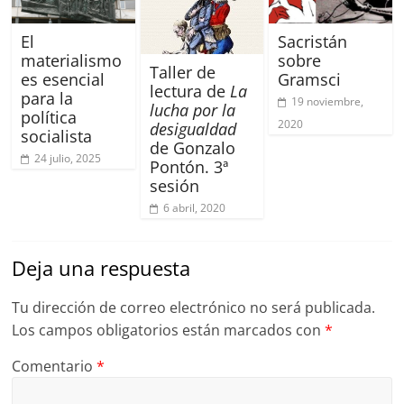
El
Sacristán
materialismo
sobre
Taller de
es esencial
Gramsci
lectura de
La
para la
19 noviembre,
lucha por la
política
2020
desigualdad
socialista
de Gonzalo
24 julio, 2025
Pontón. 3ª
sesión
6 abril, 2020
Deja una respuesta
Tu dirección de correo electrónico no será publicada.
Los campos obligatorios están marcados con
*
Comentario
*