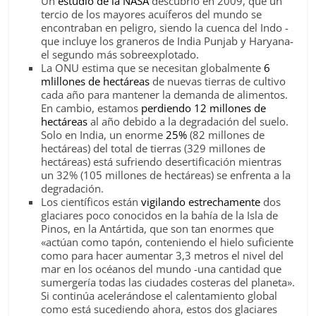
Un
estudio de la NASA
descubrió en 2009, que un
tercio de los mayores acuíferos del mundo se
encontraban en peligro, siendo la cuenca del Indo -
que incluye los graneros de India Punjab y Haryana-
el segundo más sobreexplotado.
La ONU estima que se necesitan globalmente
6
mlillones de hectáreas
de nuevas tierras de cultivo
cada año para mantener la demanda de alimentos.
En cambio, estamos
perdiendo 12 millones de
hectáreas
al año debido a la degradación del suelo.
Solo en India, un enorme
25%
(82 millones de
hectáreas) del total de tierras (329 millones de
hectáreas) está sufriendo desertificación mientras
un 32% (105 millones de hectáreas) se enfrenta a la
degradación.
Los científicos están
vigilando estrechamente
dos
glaciares poco conocidos en la bahía de la Isla de
Pinos, en la Antártida, que son tan enormes que
«actúan como tapón, conteniendo el hielo suficiente
como para hacer aumentar 3,3 metros el nivel del
mar en los océanos del mundo -una cantidad que
sumergería todas las ciudades costeras del planeta».
Si continúa acelerándose el calentamiento global
como está sucediendo ahora, estos dos glaciares