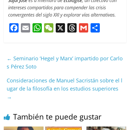
Sajai Jose
es a miembro de
Ecologise
, un colectivo con
intereses compartidos para compender las crisis
convergentes del siglo XXI y explorar vías alternativas.
F
E
W
W
X
T
G
C
a
m
h
e
h
m
o
c
ai
at
C
re
ai
m
e
l
s
h
a
l
p
←
Seminario ‘Hegel y Marx’ impartido por Carlo
b
A
at
d
ar
s Pérez Soto
o
p
s
tir
Consideraciones de Manuel Sacristán sobre el l
o
p
ugar de la filosofía en los estudios superiores
k
→
También te puede gustar