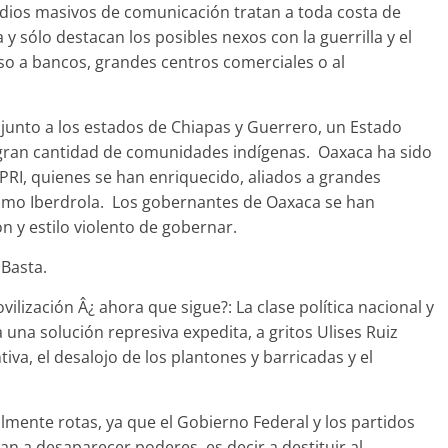
dios masivos de comunicación tratan a toda costa de
y sólo destacan los posibles nexos con la guerrilla y el
eso a bancos, grandes centros comerciales o al
 junto a los estados de Chiapas y Guerrero, un Estado
ran cantidad de comunidades indígenas. Oaxaca ha sido
PRI, quienes se han enriquecido, aliados a grandes
omo Iberdrola. Los gobernantes de Oaxaca se han
n y estilo violento de gobernar.
 Basta.
lización Â¿ ahora que sigue?: La clase política nacional y
una solución represiva expedita, a gritos Ulises Ruiz
tiva, el desalojo de los plantones y barricadas y el
almente rotas, ya que el Gobierno Federal y los partidos
an a desaparecer poderes, es decir a destituir al