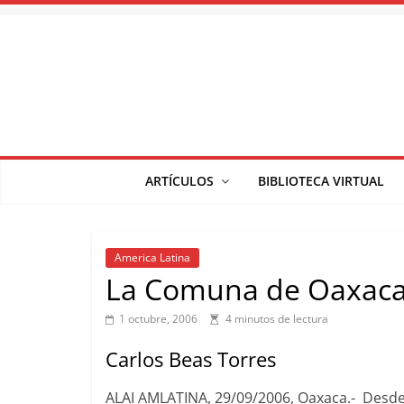
Saltar
al
contenido
ARTÍCULOS
BIBLIOTECA VIRTUAL
America Latina
La Comuna de Oaxac
1 octubre, 2006
4 minutos de lectura
Carlos Beas Torres
ALAI AMLATINA, 29/09/2006, Oaxaca.- Desde