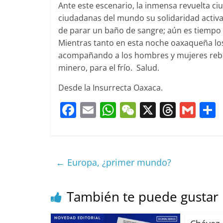
Ante este escenario, la inmensa revuelta c
ciudadanas del mundo su solidaridad activ
de parar un baño de sangre; aún es tiempo 
Mientras tanto en esta noche oaxaqueña lo
acompañando a los hombres y mujeres rebe
minero, para el frí­o. Salud.
Desde la Insurrecta Oaxaca.
F
E
W
W
X
T
G
a
m
h
e
h
m
c
ai
at
C
re
ai
e
l
s
h
a
l
←
Europa, ¿primer mundo?
b
A
at
d
o
p
s
t
También te puede gustar
o
p
k