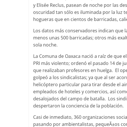
y Elisée Reclus, pasean de noche por las desi
oscuridad tan sólo es iluminada por la luz t
hogueras que en cientos de barricadas, cal
Los datos más conservadores indican que la
menos unas 500 barricadas; otros más exal
sola noche.
La Comuna de Oaxaca nació a raí­z de que el
PRI más violento; ordenó el pasado 14 de ju
que realizaban profesores en huelga. El oper
golpeó a los sindicalistas; ya que al ser acor
helicóptero particular para tirar desde el a
empleados de hoteles y comercios, así­ como
desalojados del campo de batalla. Los sindi
despertaron la conciencia de la población.
Casi de inmediato, 360 organizaciones socia
pasando por ambientalistas, pequeÃ±os com