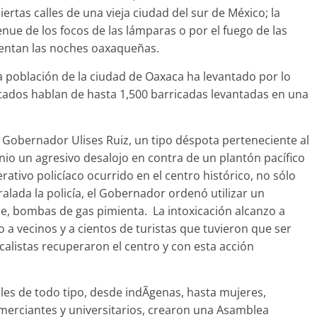
ertas calles de una vieja ciudad del sur de México; la
enue de los focos de las lámparas o por el fuego de las
ientan las noches oaxaqueñas.
 población de la ciudad de Oaxaca ha levantado por lo
tados hablan de hasta 1,500 barricadas levantadas en una
 Gobernador Ulises Ruiz, un tipo déspota perteneciente al
nio un agresivo desalojo en contra de un plantón pací­fico
ativo policíaco ocurrido en el centro histórico, no sólo
ralada la policí­a, el Gobernador ordenó utilizar un
ire, bombas de gas pimienta. La intoxicación alcanzo a
 a vecinos y a cientos de turistas que tuvieron que ser
calistas recuperaron el centro y con esta acción
les de todo tipo, desde indÃ­genas, hasta mujeres,
erciantes y universitarios, crearon una Asamblea