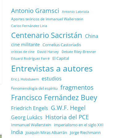
Antonio Gramsci
Antonio Labriola
Aportes teóricos de Immanuel Wallerstein
Carlos Fernández Liria
Centenario Sacristán
China
cine militante
Cornelius Castoriadis
Debate Riley-Brenner
críticas de cine
David Harvey
El Capital
Eduard Rodríguez Farré
Entrevistas a autores
estudios
Eric J. Hobsbawm
fragmentos
Fenomenología del espíritu
Francisco Fernández Buey
G.W.F. Hegel
Friedrich Engels
Historia del PCE
Georg Lukács
Immanuel Wallerstein
imperialismo en el siglo XXI
India
Joaquín Miras Albarrán
Jorge Riechmann