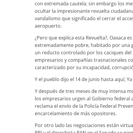
con extremada cautela; sin embargo los me
ocultar la impresionante revuelta ciudadana 
vandalismo que significado el cerrar el acc
aeropuerto.
¿Pero que explica esta Revuelta?, Oaxaca es
extremadamente pobre, habitado por una g
un reducto controlado por los caciques del 
empresarios y compañías trasnacionales c
caracterizado por su incapacidad, corrupció
Y el pueblo dijo el 14 de junio hasta aquí, Ya
Y después de tres meses de muy intensa movi
los empresarios urgen al Gobierno federal a 
reclama el enví­o de la Policía Federal Preven
encarcelamiento de más opositores.
Por otro lado las negociaciones están virtu
PRI y el derechista PAN en el Senado se nieg