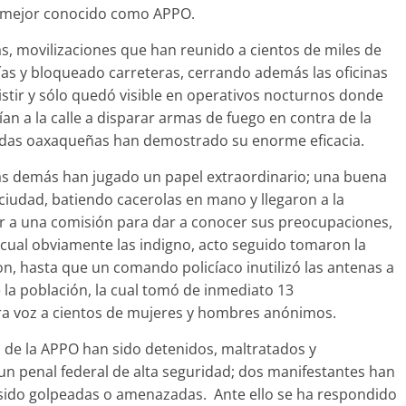
, mejor conocido como APPO.
, movilizaciones que han reunido a cientos de miles de
as y bloqueado carreteras, cerrando además las oficinas
istir y sólo quedó visible en operativos nocturnos donde
lían a la calle a disparar armas de fuego en contra de la
cadas oaxaqueñas han demostrado su enorme eficacia.
las demás han jugado un papel extraordinario; una buena
 ciudad, batiendo cacerolas en mano y llegaron a la
trar a una comisión para dar a conocer sus preocupaciones,
lo cual obviamente las indigno, acto seguido tomaron la
on, hasta que un comando policíaco inutilizó las antenas a
 la población, la cual tomó de inmediato 13
era voz a cientos de mujeres y hombres anónimos.
es de la APPO han sido detenidos, maltratados y
n penal federal de alta seguridad; dos manifestantes han
sido golpeadas o amenazadas. Ante ello se ha respondido