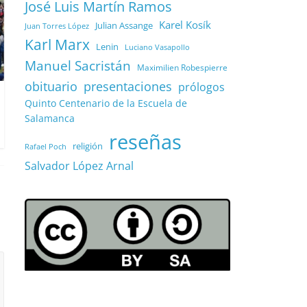
José Luis Martín Ramos
Karel Kosík
Julian Assange
Juan Torres López
Karl Marx
Lenin
Luciano Vasapollo
Manuel Sacristán
Maximilien Robespierre
obituario
presentaciones
prólogos
Quinto Centenario de la Escuela de
Salamanca
reseñas
religión
Rafael Poch
Salvador López Arnal