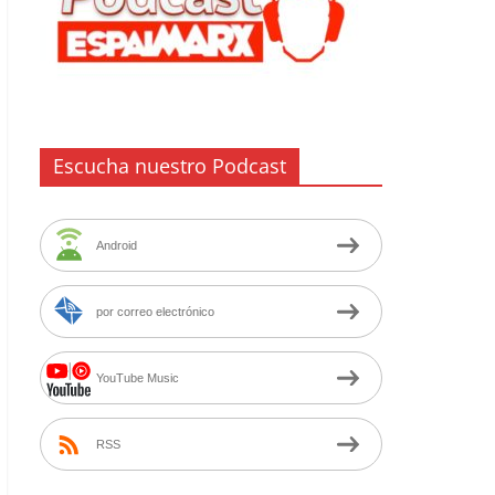
Escucha nuestro Podcast
Android
por correo electrónico
YouTube Music
RSS