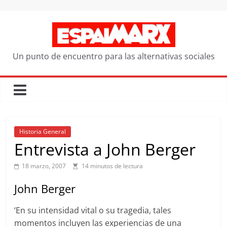
Saltar
al
contenido
Un punto de encuentro para las alternativas sociales
Historia General
Entrevista a John Berger
18 marzo, 2007
14 minutos de lectura
John Berger
‘En su intensidad vital o su tragedia, tales
momentos incluyen las experiencias de una