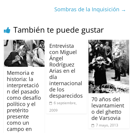
b
A
at
d
ar
o
p
s
tir
Sombras de la Inquisición
→
o
p
k
También te puede gustar
Entrevista
con Miguel
Ángel
Rodríguez
Arias en el
Memoria e
día
historia: la
internacional
interpretació
de los
n del pasado
desparecidos
como desafío
70 años del
6 septiembre,
político y el
levantamient
pretérito
2009
o del ghetto
presente
de Varsovia
como un
7 mayo, 2013
campo en