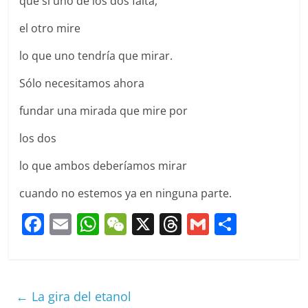
que si uno de los dos falta,
el otro mire
lo que uno tendría que mirar.
Sólo necesitamos ahora
fundar una mirada que mire por
los dos
lo que ambos deberíamos mirar
cuando no estemos ya en ninguna parte.
F
E
W
W
X
T
G
C
a
m
h
e
h
m
o
c
ai
at
C
re
ai
m
e
l
s
h
a
l
p
←
La gira del etanol