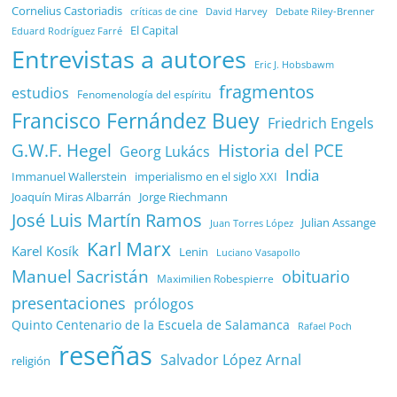
Cornelius Castoriadis
Debate Riley-Brenner
críticas de cine
David Harvey
El Capital
Eduard Rodríguez Farré
Entrevistas a autores
Eric J. Hobsbawm
fragmentos
estudios
Fenomenología del espíritu
Francisco Fernández Buey
Friedrich Engels
G.W.F. Hegel
Historia del PCE
Georg Lukács
India
Immanuel Wallerstein
imperialismo en el siglo XXI
Joaquín Miras Albarrán
Jorge Riechmann
José Luis Martín Ramos
Julian Assange
Juan Torres López
Karl Marx
Karel Kosík
Lenin
Luciano Vasapollo
Manuel Sacristán
obituario
Maximilien Robespierre
presentaciones
prólogos
Quinto Centenario de la Escuela de Salamanca
Rafael Poch
reseñas
Salvador López Arnal
religión