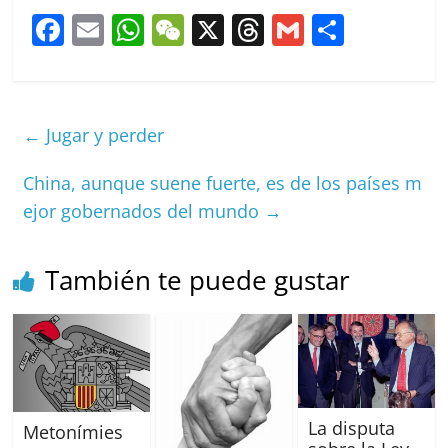
F
E
W
W
X
T
G
C
a
m
h
e
h
m
o
c
ai
at
C
re
ai
m
e
l
s
h
a
l
p
←
Jugar y perder
b
A
at
d
ar
o
p
s
tir
China, aunque suene fuerte, es de los países m
ejor gobernados del mundo
→
o
p
k
También te puede gustar
La disputa
Metonímies