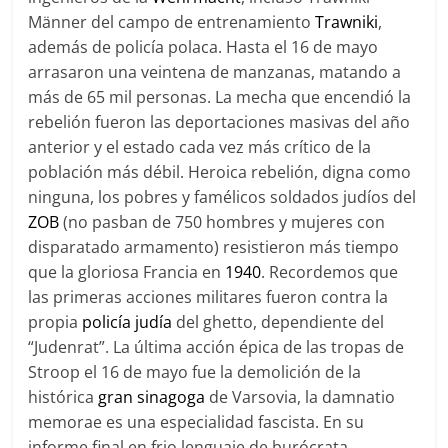
Männer del campo de entrenamiento
Trawniki
,
además de policía polaca. Hasta el 16 de mayo
arrasaron una veintena de manzanas, matando a
más de 65 mil personas. La mecha que encendió la
rebelión fueron las deportaciones masivas del año
anterior y el estado cada vez más crítico de la
población más débil. Heroica rebelión, digna como
ninguna, los pobres y famélicos soldados judíos del
ZOB
(no pasban de 750 hombres y mujeres con
disparatado armamento) resistieron más tiempo
que la gloriosa Francia en
1940
. Recordemos que
las primeras acciones militares fueron contra la
propia
policía judía
del ghetto, dependiente del
“Judenrat”. La última acción épica de las tropas de
Stroop el 16 de mayo fue la demolición de la
histórica
gran sinagoga
de Varsovia, la damnatio
memorae es una especialidad fascista. En su
informe final en frio lenguaje de burócrata,