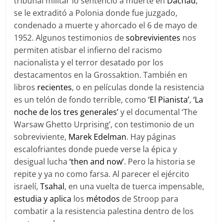
tribunal militar lo sentenció a muerte en
Dachau
,
se le extraditó a Polonia donde fue juzgado,
condenado a muerte y ahorcado el 6 de mayo de
1952. Algunos testimonios de
sobrevivientes
nos
permiten atisbar el infierno del racismo
nacionalista y el terror desatado por los
destacamentos en la Grossaktion. También en
libros
recientes
, o en películas donde la resistencia
es un telón de fondo terrible, como
‘El Pianista’
,
‘La
noche de los tres generales’
y el documental ‘The
Warsaw Ghetto Urprising’, con testimonio de un
sobreviviente,
Marek Edelman
. Hay páginas
escalofriantes donde puede verse la épica y
desigual lucha
‘then and now’
. Pero la historia se
repite y ya no como farsa. Al parecer el ejército
israelí,
Tsahal
, en una vuelta de tuerca impensable,
estudia y aplica
los
métodos
de Stroop para
combatir a la resistencia palestina dentro de los