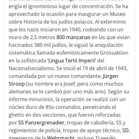
erigía el ignominioso lugar de concentración. Se ha
aprovechado la ocasión para inaugurar un Museo
sobre Historia de los judíos polacos. Al exterminio
que los nazis iniciaron en 1940, rodeando con un
muro de 2,5 metros
800 manzanas
en las que vivían
hacinados 380 mil judíos, le siguió la aniquilación
sistemática llamada eufemísticamente Grossaktion
en la sofisticada
‘Lingua Tertii Imperii’
del
Nacionalsocialismo. Se inició el 19 de abril de 1943,
comandada por un nuevo comandante,
Jürgen
Stroop
(su nombre era Josef, pero como muchos
alemanes se lo cambió por uno más ario). Según su
informe minucioso, la operación se realizó con un
núcleo duro de 85o comandos, penetrando el
ghetto en dos secciones, que fueron reforzadas
por
SS Panzergrenadier
, tropas de caballería, SS y
regimientos de policía, tropas de apoyo técnico,
SD
,
ingenieros de la
Wehrmacht
, incluso Trawniki-