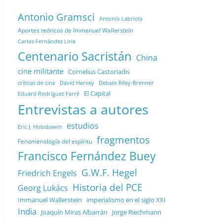
Antonio Gramsci
Antonio Labriola
Aportes teóricos de Immanuel Wallerstein
Carlos Fernández Liria
Centenario Sacristán
China
cine militante
Cornelius Castoriadis
Debate Riley-Brenner
críticas de cine
David Harvey
El Capital
Eduard Rodríguez Farré
Entrevistas a autores
estudios
Eric J. Hobsbawm
fragmentos
Fenomenología del espíritu
Francisco Fernández Buey
G.W.F. Hegel
Friedrich Engels
Historia del PCE
Georg Lukács
Immanuel Wallerstein
imperialismo en el siglo XXI
India
Joaquín Miras Albarrán
Jorge Riechmann