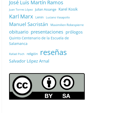
José Luis Martín Ramos
Karel Kosík
Julian Assange
Juan Torres López
Karl Marx
Lenin
Luciano Vasapollo
Manuel Sacristán
Maximilien Robespierre
obituario
presentaciones
prólogos
Quinto Centenario de la Escuela de
Salamanca
reseñas
religión
Rafael Poch
Salvador López Arnal