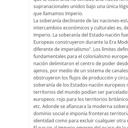
supranacionales unidos bajo una única lógi
que llamamos Imperio.
La soberanía declinante de las naciones-est
intercambios económicos y culturales es, de
Imperio. La soberanía del Estado-nación fue
Europeas construyeron durante la Era Mode
diferente de imperialismo”. Los límites de
fundamentales para el colonialismo europeo 
nación delimitaron el centro de poder desde
ajenos, por medio de un sistema de canales 
obstruyeron los flujos de producción y circ
soberanía de los Estados-nación europeos m
territorios del mundo podían ser parcelado
europeos: rojo para los territorios británic
etc. Adonde se afianzara la moderna sober
dominio social e imponía fronteras territoria
identidad como para excluir cualquier otra d
El pasaje al Imperio emerge del ocaso de la