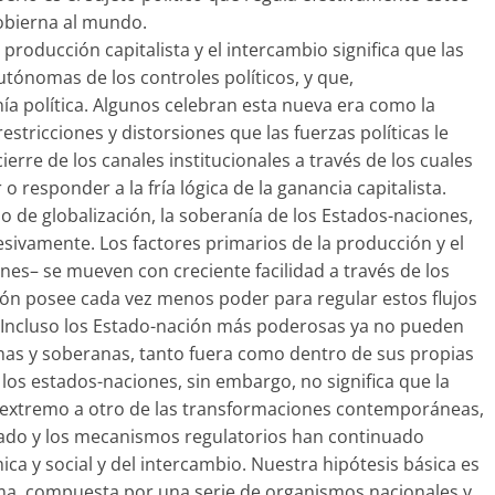
obierna al mundo.
producción capitalista y el intercambio significa que las
tónomas de los controles políticos, y que,
a política. Algunos celebran esta nueva era como la
restricciones y distorsiones que las fuerzas políticas le
erre de los canales institucionales a través de los cuales
o responder a la fría lógica de la ganancia capitalista.
o de globalización, la soberanía de los Estados-naciones,
sivamente. Los factores primarios de la producción y el
enes– se mueven con creciente facilidad a través de los
ción posee cada vez menos poder para regular estos flujos
 Incluso los Estado-nación más poderosas ya no pueden
as y soberanas, tanto fuera como dentro de sus propias
 los estados-naciones, sin embargo, no significa que la
 extremo a otro de las transformaciones contemporáneas,
Estado y los mecanismos regulatorios han continuado
ca y social y del intercambio. Nuestra hipótesis básica es
a, compuesta por una serie de organismos nacionales y