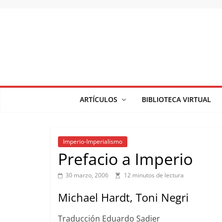
Saltar
al
contenido
ARTÍCULOS
BIBLIOTECA VIRTUAL
Imperio-Imperialismo
Prefacio a Imperio
30 marzo, 2006
12 minutos de lectura
Michael Hardt, Toni Negri
Traducción Eduardo Sadier