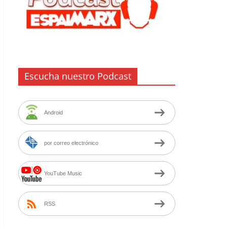
Escucha nuestro Podcast
Android
por correo electrónico
YouTube Music
RSS