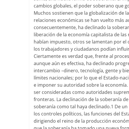
cambios globales, el poder soberano que g
Muchos sostienen que la globalización de la 
relaciones económicas se han vuelto más au
consecuentemente, ha declinado la soberaní
liberación de la economía capitalista de las 
habían impuesto, otros se lamentan por el ci
los trabajadores y ciudadanos podían influir 
Ciertamente es verdad que, frente al proces
aunque aún es efectiva, ha declinado progre
intercambio –dinero, tecnología, gente y bi
límites nacionales; por lo que el Estado-na
e imponer su autoridad sobre la economía.
ser consideradas como autoridades suprem
fronteras. La declinación de la soberanía de
soberanía como tal haya declinado.1 De un
los controles políticos, las funciones del 
dirigiendo el reino de la producción económi
que la soberanía ha tomado una nueva form