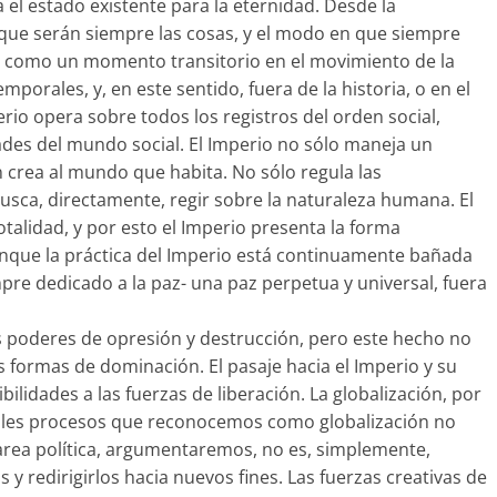
ja el estado existente para la eternidad. Desde la
 que serán siempre las cosas, y el modo en que siempre
o como un momento transitorio en el movimiento de la
mporales, y, en este sentido, fuera de la historia, o en el
erio opera sobre todos los registros del orden social,
ades del mundo social. El Imperio no sólo maneja un
n crea al mundo que habita. No sólo regula las
sca, directamente, regir sobre la naturaleza humana. El
otalidad, y por esto el Imperio presenta la forma
unque la práctica del Imperio está continuamente bañada
pre dedicado a la paz- una paz perpetua y universal, fuera
 poderes de opresión y destrucción, pero este hecho no
s formas de dominación. El pasaje hacia el Imperio y su
ilidades a las fuerzas de liberación. La globalización, por
tiples procesos que reconocemos como globalización no
tarea política, argumentaremos, no es, simplemente,
s y redirigirlos hacia nuevos fines. Las fuerzas creativas de