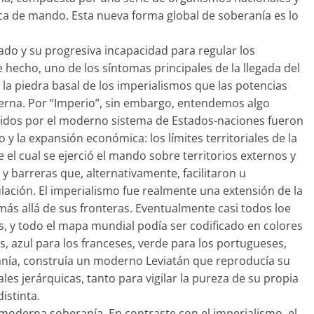
ca de mando. Esta nueva forma global de soberanía es lo
ado y su progresiva incapacidad para regular los
 hecho, uno de los síntomas principales de la llegada del
 la piedra basal de los imperialismos que las potencias
rna. Por “Imperio”, sin embargo, entendemos algo
finidos por el moderno sistema de Estados-naciones fueron
y la expansión económica: los límites territoriales de la
 el cual se ejerció el mando sobre territorios externos y
y barreras que, alternativamente, facilitaron u
ulación. El imperialismo fue realmente una extensión de la
ás allá de sus fronteras. Eventualmente casi todos loe
s, y todo el mapa mundial podía ser codificado en colores
os, azul para los franceses, verde para los portugueses,
anía, construía un moderno Leviatán que reproducía su
les jerárquicas, tanto para vigilar la pureza de su propia
istinta.
 moderna soberanía. En contraste con el imperialismo, el