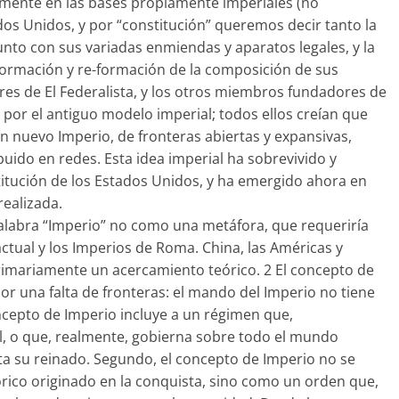
amente en las bases propiamente imperiales (no
ados Unidos, y por “constitución” queremos decir tanto la
unto con sus variadas enmiendas y aparatos legales, y la
a formación y re-formación de la composición de sus
ores de El Federalista, y los otros miembros fundadores de
por el antiguo modelo imperial; todos ellos creían que
un nuevo Imperio, de fronteras abiertas y expansivas,
buido en redes. Esta idea imperial ha sobrevivido y
titución de los Estados Unidos, y ha emergido ahora en
realizada.
alabra “Imperio” no como una metáfora, que requeriría
tual y los Imperios de Roma. China, las Américas y
imariamente un acercamiento teórico. 2 El concepto de
r una falta de fronteras: el mando del Imperio no tiene
oncepto de Imperio incluye a un régimen que,
al, o que, realmente, gobierna sobre todo el mundo
imita su reinado. Segundo, el concepto de Imperio no se
ico originado en la conquista, sino como un orden que,