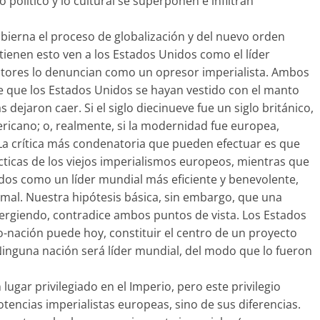
o político y lo cultural se superponen e infiltran
bierna el proceso de globalización y del nuevo orden
tienen esto ven a los Estados Unidos como el líder
ctores lo denuncian como un opresor imperialista. Ambos
de que los Estados Unidos se hayan vestido con el manto
ejaron caer. Si el siglo diecinueve fue un siglo británico,
ericano; o, realmente, si la modernidad fue europea,
a crítica más condenatoria que pueden efectuar es que
cticas de los viejos imperialismos europeos, mientras que
dos como un líder mundial más eficiente y benevolente,
 mal. Nuestra hipótesis básica, sin embargo, que una
ergiendo, contradice ambos puntos de vista. Los Estados
o-nación puede hoy, constituir el centro de un proyecto
 Ninguna nación será líder mundial, del modo que lo fueron
ugar privilegiado en el Imperio, pero este privilegio
potencias imperialistas europeas, sino de sus diferencias.