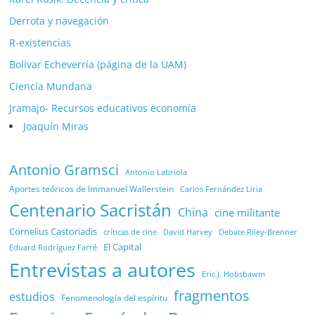
Derrota y navegación
R-existencias
Bolívar Echeverría (página de la UAM)
Ciencía Mundana
Jramajo- Recursos educativos economía
Joaquín Miras
Antonio Gramsci
Antonio Labriola
Aportes teóricos de Immanuel Wallerstein
Carlos Fernández Liria
Centenario Sacristán
China
cine militante
Cornelius Castoriadis
Debate Riley-Brenner
críticas de cine
David Harvey
El Capital
Eduard Rodríguez Farré
Entrevistas a autores
Eric J. Hobsbawm
fragmentos
estudios
Fenomenología del espíritu