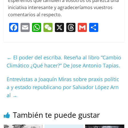
Esperemos que también a vosotros os parezca una
iniciativa interesante y agradeceríamos vuestros
comentarios al respecto.
F
E
W
W
X
T
G
C
a
m
h
e
h
m
o
c
ai
at
C
re
ai
m
e
l
s
h
a
l
p
←
El poder del escriba. Reseña al libro “Cambio
b
A
at
d
ar
Climático ¿Qué hacer?” De Jose Antonio Tapias.
o
p
s
tir
Entrevistas a Joaquín Miras sobre praxis polític
o
p
a y estado republicano por Salvador López Arn
k
al
→
También te puede gustar