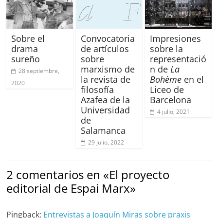
Sobre el
Convocatoria
Impresiones
drama
de artículos
sobre la
sureño
sobre
representació
marxismo de
n de
La
28 septiembre,
la revista de
Bohème
en el
2020
filosofía
Liceo de
Azafea de la
Barcelona
Universidad
4 julio, 2021
de
Salamanca
29 julio, 2022
2 comentarios en «
El proyecto
editorial de Espai Marx
»
Pingback:
Entrevistas a Joaquín Miras sobre praxis