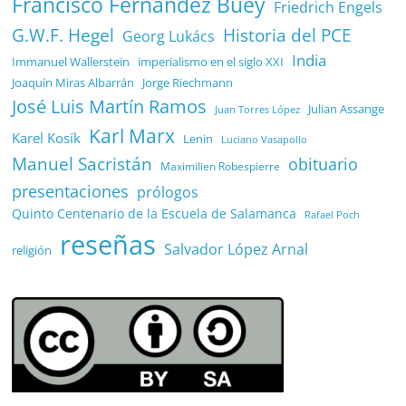
Francisco Fernández Buey
Friedrich Engels
G.W.F. Hegel
Historia del PCE
Georg Lukács
India
Immanuel Wallerstein
imperialismo en el siglo XXI
Joaquín Miras Albarrán
Jorge Riechmann
José Luis Martín Ramos
Julian Assange
Juan Torres López
Karl Marx
Karel Kosík
Lenin
Luciano Vasapollo
Manuel Sacristán
obituario
Maximilien Robespierre
presentaciones
prólogos
Quinto Centenario de la Escuela de Salamanca
Rafael Poch
reseñas
Salvador López Arnal
religión