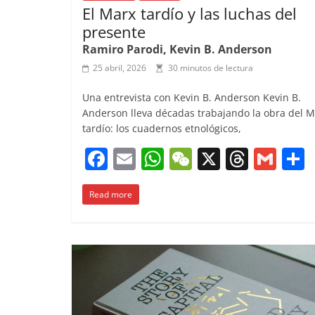
El Marx tardío y las luchas del
presente
Ramiro Parodi, Kevin B. Anderson
25 abril, 2026
30 minutos de lectura
Una entrevista con Kevin B. Anderson Kevin B.
Anderson lleva décadas trabajando la obra del M
tardío: los cuadernos etnológicos,
F
E
W
W
X
T
G
a
m
h
e
h
m
Read more
c
ai
at
C
re
ai
e
l
s
h
a
l
b
A
at
d
o
p
s
t
o
p