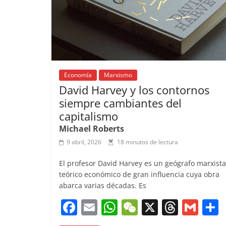
k
Economía
Marxismo
David Harvey y los contornos
siempre cambiantes del
capitalismo
Michael Roberts
9 abril, 2026
18 minutos de lectura
El profesor David Harvey es un geógrafo marxista
teórico económico de gran influencia cuya obra
abarca varias décadas. Es
F
E
W
W
X
T
G
a
m
h
e
h
m