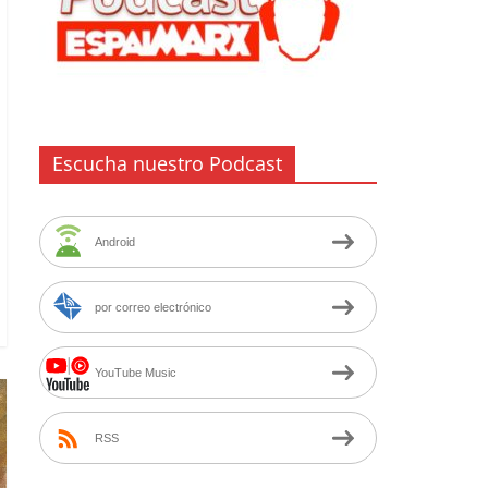
Escucha nuestro Podcast
Android
por correo electrónico
YouTube Music
RSS