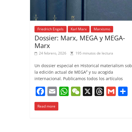
Friedrich Engels
Karl Marx
Marxismo
Dossier: Marx, MEGA y MEGA-
Marx
24 febrero, 2026
195 minutos de lectura
Un dossier especial en Historical materialism so
la edición actual de MEGA² y su acogida
internacional. Publicamos todos los artículos
F
E
W
W
X
T
G
a
m
h
e
h
m
Read more
c
ai
at
C
re
ai
e
l
s
h
a
l
b
A
at
d