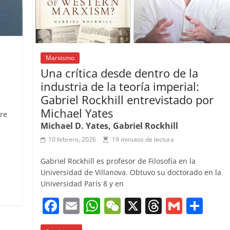
Marxismo
Una crítica desde dentro de la
industria de la teoría imperial:
Gabriel Rockhill entrevistado por
Michael Yates
bre
Michael D. Yates, Gabriel Rockhill
10 febrero, 2026
19 minutos de lectura
C
Gabriel Rockhill es profesor de Filosofía en la
o
Universidad de Villanova. Obtuvo su doctorado en la
Universidad París 8 y en
m
F
E
W
W
X
T
G
C
p
a
m
h
e
h
m
o
ar