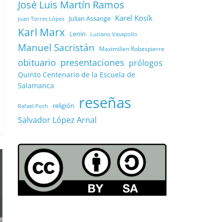
José Luis Martín Ramos
Karel Kosík
Julian Assange
Juan Torres López
Karl Marx
Lenin
Luciano Vasapollo
Manuel Sacristán
Maximilien Robespierre
obituario
presentaciones
prólogos
Quinto Centenario de la Escuela de
Salamanca
reseñas
religión
Rafael Poch
Salvador López Arnal