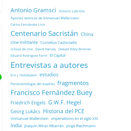
Antonio Gramsci
Antonio Labriola
Aportes teóricos de Immanuel Wallerstein
Carlos Fernández Liria
Centenario Sacristán
China
cine militante
Cornelius Castoriadis
Debate Riley-Brenner
críticas de cine
David Harvey
El Capital
Eduard Rodríguez Farré
Entrevistas a autores
estudios
Eric J. Hobsbawm
fragmentos
Fenomenología del espíritu
Francisco Fernández Buey
G.W.F. Hegel
Friedrich Engels
Historia del PCE
Georg Lukács
Immanuel Wallerstein
imperialismo en el siglo XXI
India
Joaquín Miras Albarrán
Jorge Riechmann