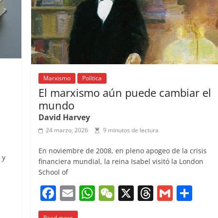
k
Marxismo
Política
El marxismo aún puede cambiar el
mundo
David Harvey
24 marzo, 2026
9 minutos de lectura
En noviembre de 2008, en pleno apogeo de la crisis
 y
financiera mundial, la reina Isabel visitó la London
School of
F
E
W
W
X
T
G
C
C
a
m
h
e
h
m
o
o
Read more