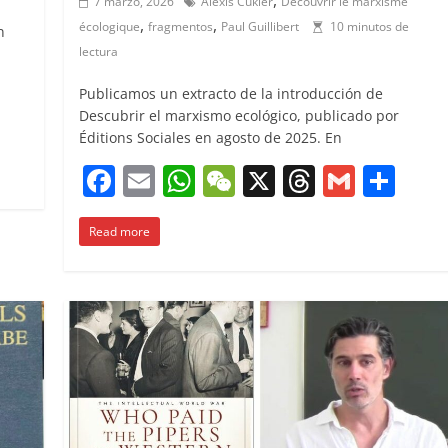
7 marzo, 2026
Alexis Cukier
Découvrir le marxisme
,
,
écologique
fragmentos
Paul Guillibert
10 minutos de
n
lectura
Publicamos un extracto de la introducción de
C
Descubrir el marxismo ecológico, publicado por
Éditions Sociales en agosto de 2025. En
o
F
E
W
W
X
T
G
C
m
a
m
h
e
h
m
o
p
Read more
c
ai
at
C
re
ai
m
ar
e
l
s
h
a
l
p
ir
b
A
at
d
ar
o
p
s
tir
o
p
k