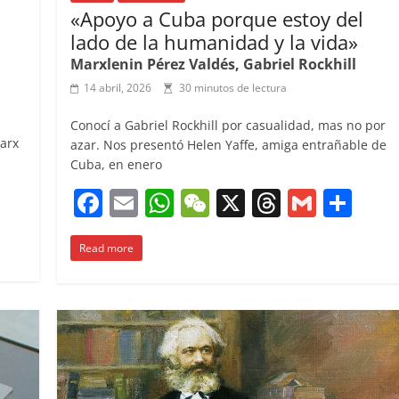
«Apoyo a Cuba porque estoy del
lado de la humanidad y la vida»
Marxlenin Pérez Valdés, Gabriel Rockhill
14 abril, 2026
30 minutos de lectura
Conocí a Gabriel Rockhill por casualidad, mas no por
arx
azar. Nos presentó Helen Yaffe, amiga entrañable de
Cuba, en enero
C
F
E
W
W
X
T
G
C
o
a
m
h
e
h
m
o
m
Read more
c
ai
at
C
re
ai
m
p
e
l
s
h
a
l
p
ar
b
A
at
d
ar
ir
o
p
s
tir
o
p