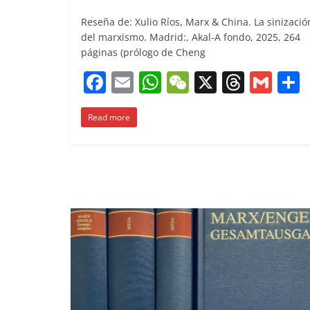
Reseña de: Xulio Ríos, Marx & China. La sinizació
del marxismo. Madrid:, Akal-A fondo, 2025, 264
páginas (prólogo de Cheng
F
E
W
W
X
T
G
a
m
h
e
h
m
Read more
c
ai
at
C
re
ai
e
l
s
h
a
l
b
A
at
d
o
p
s
t
o
p
k