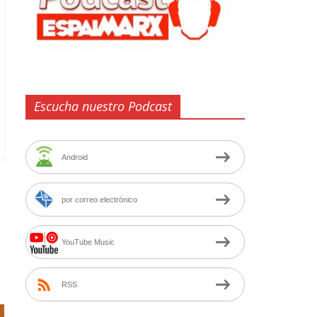
Escucha nuestro Podcast
Android
por correo electrónico
YouTube Music
RSS