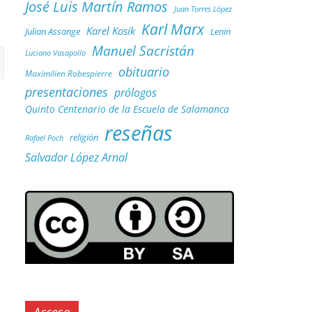
José Luis Martín Ramos
Juan Torres López
Karl Marx
Karel Kosík
Julian Assange
Lenin
Manuel Sacristán
Luciano Vasapollo
obituario
Maximilien Robespierre
presentaciones
prólogos
Quinto Centenario de la Escuela de Salamanca
reseñas
religión
Rafael Poch
Salvador López Arnal