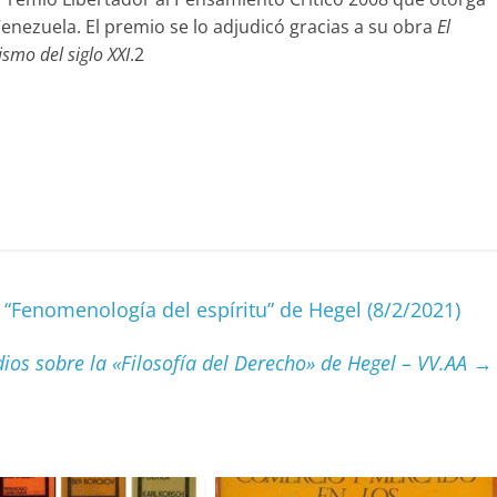
Venezuela. El premio se lo adjudicó gracias a su obra
El
ismo del siglo XXI
.2
C
o
m
p
“Fenomenología del espíritu” de Hegel (8/2/2021)
ar
ir
dios sobre la «Filosofía del Derecho» de Hegel
– VV.AA
→