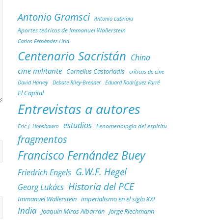
Antonio Gramsci
Antonio Labriola
Aportes teóricos de Immanuel Wallerstein
Carlos Fernández Liria
Centenario Sacristán
China
cine militante
Cornelius Castoriadis
críticas de cine
Debate Riley-Brenner
David Harvey
Eduard Rodríguez Farré
El Capital
Entrevistas a autores
estudios
Fenomenología del espíritu
Eric J. Hobsbawm
fragmentos
Francisco Fernández Buey
G.W.F. Hegel
Friedrich Engels
Historia del PCE
Georg Lukács
Immanuel Wallerstein
imperialismo en el siglo XXI
India
Joaquín Miras Albarrán
Jorge Riechmann