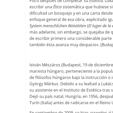
Poco después de completar su
Estética,
Luká
escribir una
Ética
sistemática que hubiese si
dificultad un bosquejo y en una carta desde
enfoque general de esa obra, explicitado ig
System menschlichen Aktivitiiten
(
El lugar de la
más adelante, sin embargo, se quejaba de 
de escribir primero una considerable parte 
también ésta avanza muy despacio». (Budape
István Mészáros (Budapest, 19 de diciembre 
marxista húngaro, perteneciente a la popu
de filósofos húngaros bajo la instrucción o 
György Márkus. Debido a su lealtad a Lukács
su asistente en el Instituto de Estética tras
Dejó su país natal, Hungría, en 1956, despu
Turín (Italia) antes de radicarse en el Reino
En septiembre de 2009, se hizo acreedor al