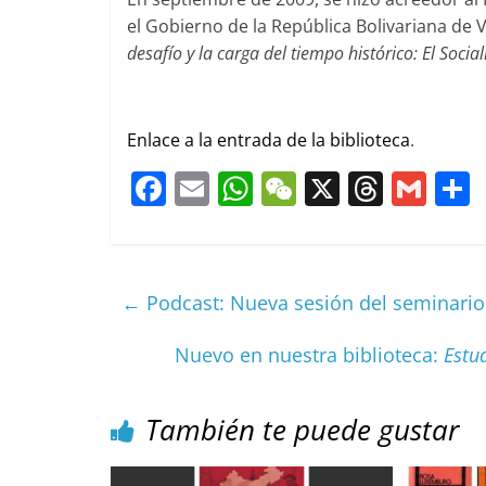
el Gobierno de la República Bolivariana de 
desafío y la carga del tiempo histórico: El Social
Enlace a la entrada de la biblioteca
.
F
E
W
W
X
T
G
a
m
h
e
h
m
c
ai
at
C
re
ai
e
l
s
h
a
l
←
Podcast: Nueva sesión del seminario 
b
A
at
d
o
p
s
t
Nuevo en nuestra biblioteca:
Estu
o
p
k
También te puede gustar