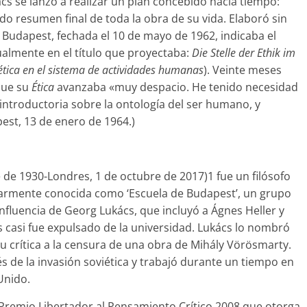
cs se lanzó a realizar un plan concebido hacía tiempo:
do resumen final de toda la obra de su vida. Elaboró sin
 Budapest, fechada el 10 de mayo de 1962, indicaba el
ualmente en el título que proyectaba:
Die Stelle der Ethik im
 ética en el sistema de actividades humanas
). Veinte meses
que su
Ética
avanzaba «muy despacio. He tenido necesidad
introductoria sobre la ontología del ser humano, y
st, 13 de enero de 1964.)
de 1930-Londres, 1 de octubre de 2017)1​ fue un filósofo
larmente conocida como ‘Escuela de Budapest’, un grupo
influencia de Georg Lukács, que incluyó a Ágnes Heller y
 casi fue expulsado de la universidad. Lukács lo nombró
 su crítica a la censura de una obra de Mihály Vörösmarty.
és de la invasión soviética y trabajó durante un tiempo en
 Unido.
 Premio Libertador al Pensamiento Crítico 2008 que otorga