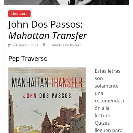
Literatura
John Dos Passos:
Mahattan Transfer
29 marzo, 2021
7 minutos de lectura
Pep Traverso
Estas letras
son
solamente
una
recomendaci
ón a la
lectura.
Quizás
lleguen para