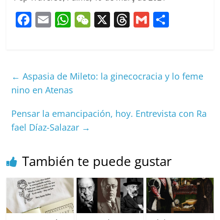
F
E
W
W
X
T
G
C
a
m
h
e
h
m
o
c
ai
at
C
re
ai
m
e
l
s
h
a
l
p
←
Aspasia de Mileto: la ginecocracia y lo feme
b
A
at
d
ar
nino en Atenas
o
p
s
tir
o
p
Pensar la emancipación, hoy. Entrevista con Ra
k
fael Díaz-Salazar
→
También te puede gustar