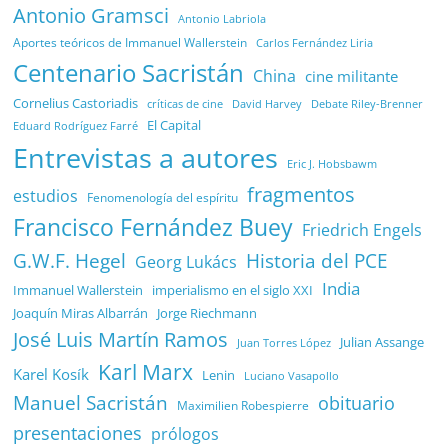
Antonio Gramsci
Antonio Labriola
Aportes teóricos de Immanuel Wallerstein
Carlos Fernández Liria
Centenario Sacristán
China
cine militante
Cornelius Castoriadis
Debate Riley-Brenner
críticas de cine
David Harvey
El Capital
Eduard Rodríguez Farré
Entrevistas a autores
Eric J. Hobsbawm
fragmentos
estudios
Fenomenología del espíritu
Francisco Fernández Buey
Friedrich Engels
G.W.F. Hegel
Historia del PCE
Georg Lukács
India
Immanuel Wallerstein
imperialismo en el siglo XXI
Joaquín Miras Albarrán
Jorge Riechmann
José Luis Martín Ramos
Julian Assange
Juan Torres López
Karl Marx
Karel Kosík
Lenin
Luciano Vasapollo
Manuel Sacristán
obituario
Maximilien Robespierre
presentaciones
prólogos