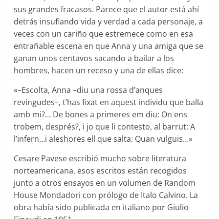
sus grandes fracasos. Parece que el autor está ahí
detrás insuflando vida y verdad a cada personaje, a
veces con un cariño que estremece como en esa
entrañable escena en que Anna y una amiga que se
ganan unos centavos sacando a bailar a los
hombres, hacen un receso y una de ellas dice:
«–Escolta, Anna –diu una rossa d’anques
revingudes–, t’has fixat en aquest individu que balla
amb mi?… De bones a primeres em diu: On ens
trobem, després?, i jo que li contesto, al barrut: A
l’infern…i aleshores ell que salta: Quan vulguis…»
Cesare Pavese escribió mucho sobre literatura
norteamericana, esos escritos están recogidos
junto a otros ensayos en un volumen de Random
House Mondadori con prólogo de Italo Calvino. La
obra había sido publicada en italiano por Giulio