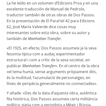
La he leído en un volumen d’Edicions Proa y en una
excelente traducción de Manuel de Pedrolo,
traductor también de otras obras de Dos Passos.
En la presentación de El Paral·lel 42 para Edicions
62, José María Valverde dice cosas muy
interesantes sobre esta obra, sobre su autor y
también de
Manhattan Transfer
.
«El 1925, en efecte, Dos Passos assumeix ja la seva
fesomia típica com a audaç experimentador
estructural i com a crític de la seva societat, en
publicar
Manhattan Transfer
». En el centro de la obra
«el tema humà, sense arguments pròpiament dits,
és la multitud, l’acumulació de personatges, en
línies de peripècia generalmente no connectades».
Y añade: «Des de la data d’aquesta obra, autèntica
fita històrica, Dos Passos assumeix certa militància
política: viatja com a periodista a Mèxic i Rússia,