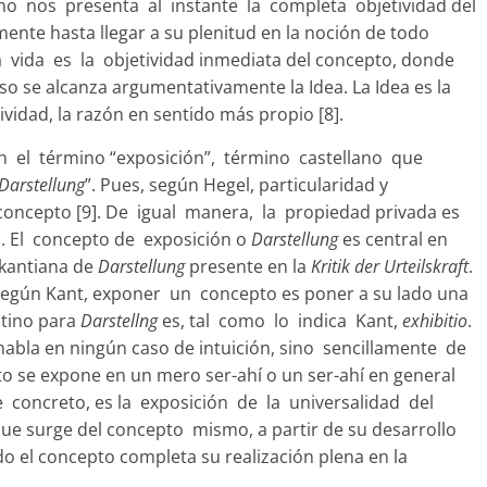
o nos presenta al instante la completa objetividad del
ente hasta llegar a su plenitud en la noción de todo
a vida es la objetividad inmediata del concepto, donde
aso se alcanza argumentativamente la Idea. La Idea es la
ividad, la razón en sentido más propio [8].
 el término “exposición”, término castellano que
Darstellung
”. Pues, según Hegel, particularidad y
concepto [9]. De igual manera, la propiedad privada es
a. El concepto de exposición o
Darstellung
es central en
 kantiana de
Darstellung
presente en la
Kritik der Urteilskraft
.
, según Kant, exponer un concepto es poner a su lado una
atino para
Darstellng
es, tal como lo indica Kant,
exhibitio
.
bla en ningún caso de intuición, sino sencillamente de
to se expone en un mero ser-ahí o un ser-ahí en general
nte concreto, es la exposición de la universalidad del
ue surge del concepto mismo, a partir de su desarrollo
o el concepto completa su realización plena en la