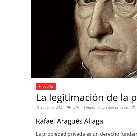
Filosofía
La legitimación de la
,
25 junio, 2021
G.W.F. Hegel
propiedad privada
Rafael Aragüés Aliaga
La propiedad privada es un derecho fundamen