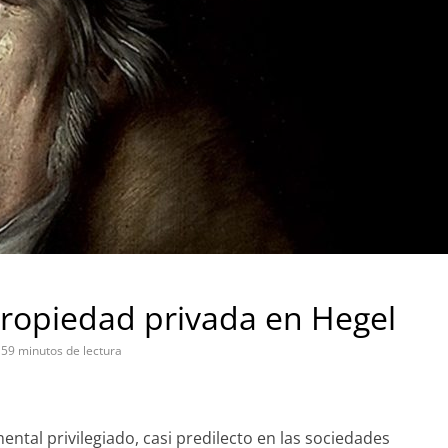
 propiedad privada en Hegel
59 minutos de lectura
tal privilegiado, casi predilecto en las sociedades