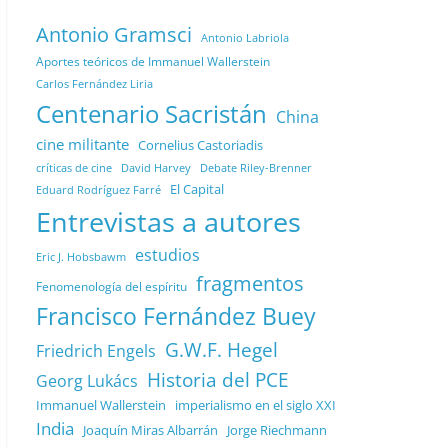
Antonio Gramsci
Antonio Labriola
Aportes teóricos de Immanuel Wallerstein
Carlos Fernández Liria
Centenario Sacristán
China
cine militante
Cornelius Castoriadis
Debate Riley-Brenner
críticas de cine
David Harvey
El Capital
Eduard Rodríguez Farré
Entrevistas a autores
estudios
Eric J. Hobsbawm
fragmentos
Fenomenología del espíritu
Francisco Fernández Buey
G.W.F. Hegel
Friedrich Engels
Historia del PCE
Georg Lukács
Immanuel Wallerstein
imperialismo en el siglo XXI
India
Joaquín Miras Albarrán
Jorge Riechmann