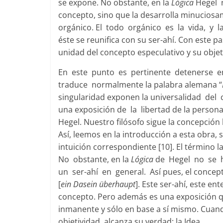
se expone. No obstante, en la
Lógica
Hegel n
concepto, sino que la desarrolla minuciosam
orgánico. El todo orgánico es la vida, y l
éste se reunifica con su ser-ahí. Con este p
unidad del concepto especulativo y su objet
En este punto es pertinente detenerse en
traduce normalmente la palabra alemana “
singularidad exponen la universalidad del 
una exposición de la libertad de la person
Hegel. Nuestro filósofo sigue la concepción
Así, leemos en la introducción a esta obra
intuición correspondiente [10]. El término l
No obstante, en la
Lógica
de Hegel no se ha
un ser-ahí en general. Así pues, el concep
[
ein Dasein überhaupt
]. Este ser-ahí, este e
concepto. Pero además es una exposición q
inmanente y sólo en base a sí mismo. Cuand
objetividad, alcanza su verdad: la Idea.