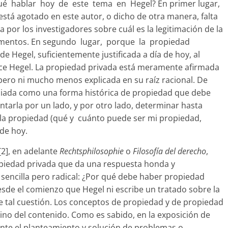
qué hablar hoy de este tema en Hegel? En primer lugar,
stá agotado en este autor, o dicho de otra manera, falta
por los investigadores sobre cuál es la legitimación de la
umentos. En segundo lugar, porque la propiedad
e Hegel, suficientemente justificada a día de hoy, al
ace Hegel. La propiedad privada está meramente afirmada
ro ni mucho menos explicada en su raíz racional. De
ciada como una forma histórica de propiedad que debe
tarla por un lado, y por otro lado, determinar hasta
a la propiedad (qué y cuánto puede ser mi propiedad,
de hoy.
[2], en adelante
Rechtsphilosophie
o
Filosofía del derecho
,
piedad privada que da una respuesta honda y
sencilla pero radical: ¿Por qué debe haber propiedad
esde el comienzo que Hegel ni escribe un tratado sobre la
e tal cuestión. Los conceptos de propiedad y de propiedad
ino del contenido. Como es sabido, en la exposición de
te el planteamiento y solución de problemas o