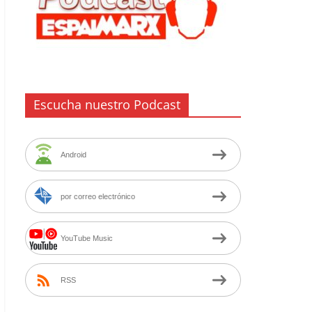
Escucha nuestro Podcast
Android
por correo electrónico
YouTube Music
RSS