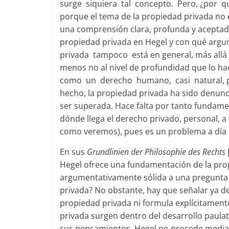
surge siquiera tal concepto. Pero, ¿por 
porque el tema de la propiedad privada no e
una comprensión clara, profunda y aceptada 
propiedad privada en Hegel y con qué arg
privada tampoco está en general, más allá d
menos no al nivel de profundidad que lo h
como un derecho humano, casi natural, pe
hecho, la propiedad privada ha sido denun
ser superada. Hace falta por tanto fundamen
dónde llega el derecho privado, personal, 
como veremos), pues es un problema a día 
En sus
Grundlinien der Philosophie des Rechts
Hegel ofrece una fundamentación de la pro
argumentativamente sólida a una pregunta 
privada? No obstante, hay que señalar ya d
propiedad privada ni formula explícitament
privada surgen dentro del desarrollo paulat
sus pensamientos, Hegel no procede median