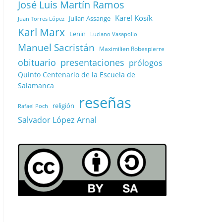
José Luis Martín Ramos
Karel Kosík
Julian Assange
Juan Torres López
Karl Marx
Lenin
Luciano Vasapollo
Manuel Sacristán
Maximilien Robespierre
obituario
presentaciones
prólogos
Quinto Centenario de la Escuela de
Salamanca
reseñas
religión
Rafael Poch
Salvador López Arnal