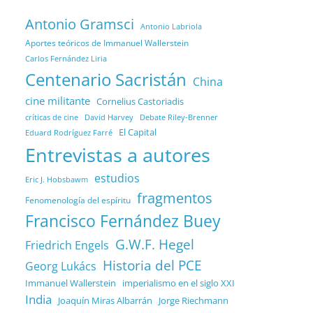
Antonio Gramsci
Antonio Labriola
Aportes teóricos de Immanuel Wallerstein
Carlos Fernández Liria
Centenario Sacristán
China
cine militante
Cornelius Castoriadis
Debate Riley-Brenner
críticas de cine
David Harvey
El Capital
Eduard Rodríguez Farré
Entrevistas a autores
estudios
Eric J. Hobsbawm
fragmentos
Fenomenología del espíritu
Francisco Fernández Buey
G.W.F. Hegel
Friedrich Engels
Historia del PCE
Georg Lukács
Immanuel Wallerstein
imperialismo en el siglo XXI
India
Joaquín Miras Albarrán
Jorge Riechmann