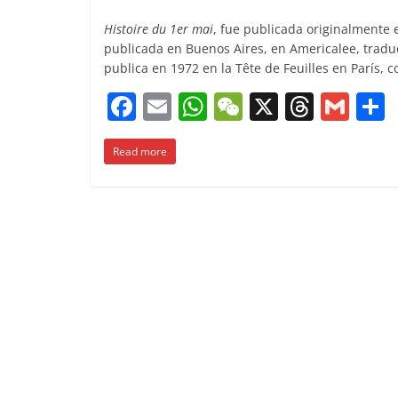
Histoire du 1er mai
, fue publicada originalmente 
publicada en Buenos Aires, en Americalee, traduc
publica en 1972 en la Tête de Feuilles en París, 
F
E
W
W
X
T
G
a
m
h
e
h
m
Read more
c
ai
at
C
re
ai
e
l
s
h
a
l
b
A
at
d
o
p
s
t
o
p
k