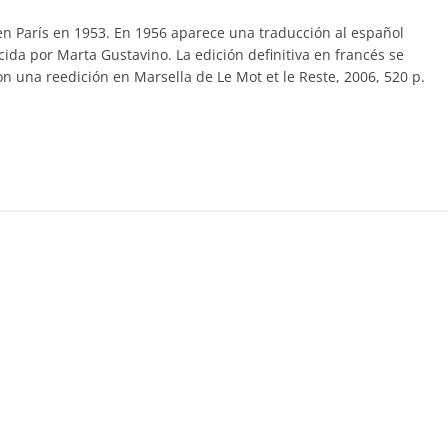
en París en 1953. En 1956 aparece una traducción al español
ida por Marta Gustavino. La edición definitiva en francés se
con una reedición en Marsella de Le Mot et le Reste, 2006, 520 p.
C
o
m
p
ar
ir