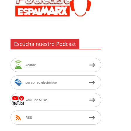
Escucha nuestro Podcast
Android
por correo electrónico
YouTube Music
RSS