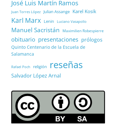
José Luis Martín Ramos
Karel Kosík
Julian Assange
Juan Torres López
Karl Marx
Lenin
Luciano Vasapollo
Manuel Sacristán
Maximilien Robespierre
obituario
presentaciones
prólogos
Quinto Centenario de la Escuela de
Salamanca
reseñas
religión
Rafael Poch
Salvador López Arnal