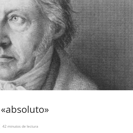
 «absoluto»
42 minutos de lectura