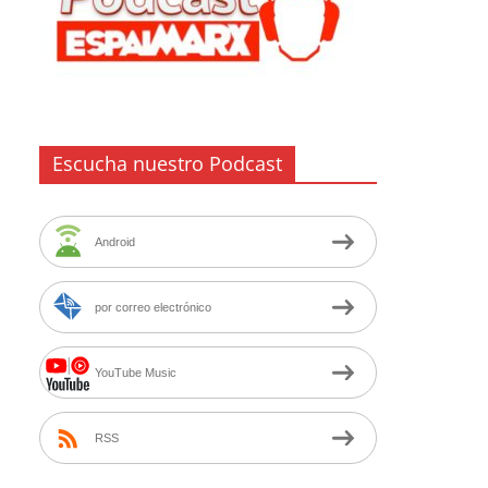
Escucha nuestro Podcast
Android
por correo electrónico
YouTube Music
RSS