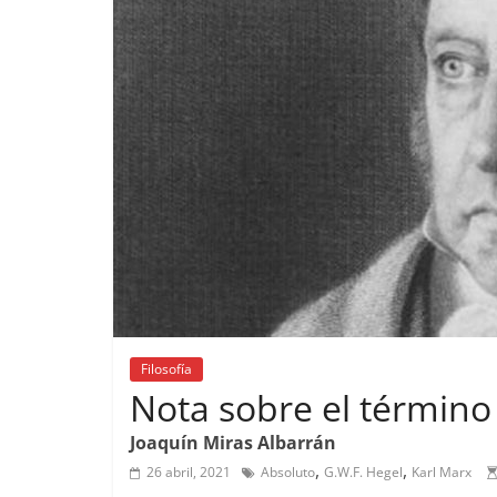
Filosofía
Nota sobre el término
Joaquín Miras Albarrán
,
,
26 abril, 2021
Absoluto
G.W.F. Hegel
Karl Marx