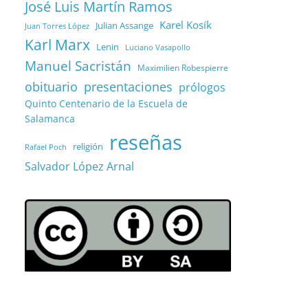
José Luis Martín Ramos
Karel Kosík
Julian Assange
Juan Torres López
Karl Marx
Lenin
Luciano Vasapollo
Manuel Sacristán
Maximilien Robespierre
obituario
presentaciones
prólogos
Quinto Centenario de la Escuela de
Salamanca
reseñas
religión
Rafael Poch
Salvador López Arnal