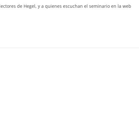
lectores de Hegel, y a quienes escuchan el seminario en la web
C
o
m
p
ar
ir