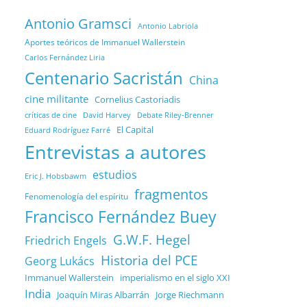
Antonio Gramsci
Antonio Labriola
Aportes teóricos de Immanuel Wallerstein
Carlos Fernández Liria
Centenario Sacristán
China
cine militante
Cornelius Castoriadis
Debate Riley-Brenner
críticas de cine
David Harvey
El Capital
Eduard Rodríguez Farré
Entrevistas a autores
estudios
Eric J. Hobsbawm
fragmentos
Fenomenología del espíritu
Francisco Fernández Buey
G.W.F. Hegel
Friedrich Engels
Historia del PCE
Georg Lukács
Immanuel Wallerstein
imperialismo en el siglo XXI
India
Joaquín Miras Albarrán
Jorge Riechmann