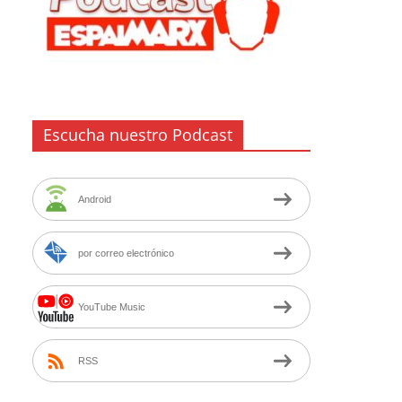
Escucha nuestro Podcast
Android
por correo electrónico
YouTube Music
RSS