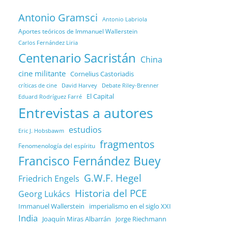
Antonio Gramsci
Antonio Labriola
Aportes teóricos de Immanuel Wallerstein
Carlos Fernández Liria
Centenario Sacristán
China
cine militante
Cornelius Castoriadis
Debate Riley-Brenner
críticas de cine
David Harvey
El Capital
Eduard Rodríguez Farré
Entrevistas a autores
estudios
Eric J. Hobsbawm
fragmentos
Fenomenología del espíritu
Francisco Fernández Buey
G.W.F. Hegel
Friedrich Engels
Historia del PCE
Georg Lukács
Immanuel Wallerstein
imperialismo en el siglo XXI
India
Joaquín Miras Albarrán
Jorge Riechmann