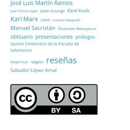
José Luis Martín Ramos
Karel Kosík
Julian Assange
Juan Torres López
Karl Marx
Lenin
Luciano Vasapollo
Manuel Sacristán
Maximilien Robespierre
obituario
presentaciones
prólogos
Quinto Centenario de la Escuela de
Salamanca
reseñas
religión
Rafael Poch
Salvador López Arnal