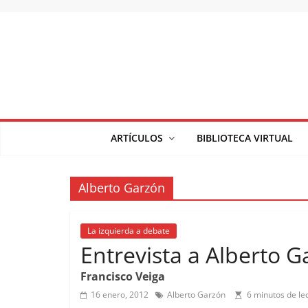
Saltar
al
contenido
ARTÍCULOS
BIBLIOTECA VIRTUAL
Alberto Garzón
La izquierda a debate
Entrevista a Alberto 
Francisco Veiga
16 enero, 2012
Alberto Garzón
6 minutos de le