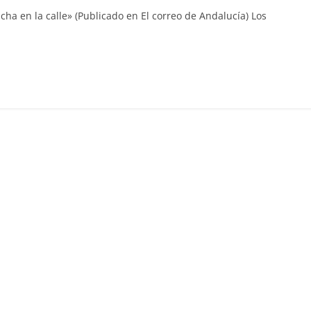
ucha en la calle» (Publicado en El correo de Andalucía) Los
C
o
m
p
ar
ir