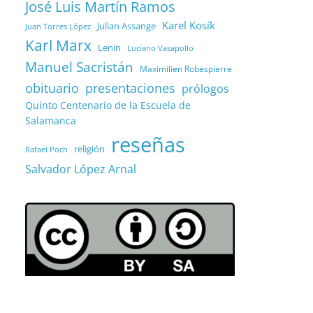
José Luis Martín Ramos
Karel Kosík
Julian Assange
Juan Torres López
Karl Marx
Lenin
Luciano Vasapollo
Manuel Sacristán
Maximilien Robespierre
obituario
presentaciones
prólogos
Quinto Centenario de la Escuela de
Salamanca
reseñas
religión
Rafael Poch
Salvador López Arnal