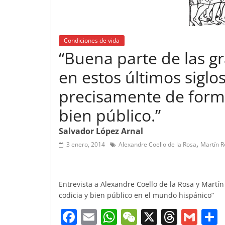
Condiciones de vida
“Buena parte de las gr
en estos últimos siglo
precisamente de forma
bien público.”
Salvador López Arnal
,
3 enero, 2014
Alexandre Coello de la Rosa
Martín Ro
Entrevista a Alexandre Coello de la Rosa y Martín
codicia y bien público en el mundo hispánico”
F
E
W
W
X
T
G