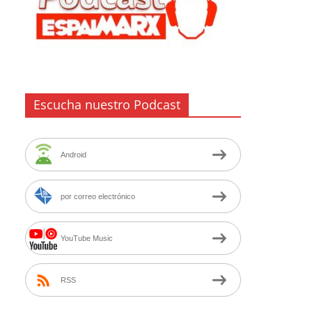
Escucha nuestro Podcast
Android
por correo electrónico
YouTube Music
RSS