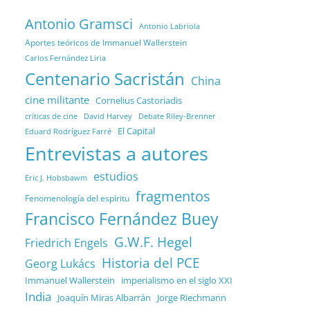
Antonio Gramsci
Antonio Labriola
Aportes teóricos de Immanuel Wallerstein
Carlos Fernández Liria
Centenario Sacristán
China
cine militante
Cornelius Castoriadis
Debate Riley-Brenner
críticas de cine
David Harvey
El Capital
Eduard Rodríguez Farré
Entrevistas a autores
estudios
Eric J. Hobsbawm
fragmentos
Fenomenología del espíritu
Francisco Fernández Buey
G.W.F. Hegel
Friedrich Engels
Historia del PCE
Georg Lukács
Immanuel Wallerstein
imperialismo en el siglo XXI
India
Joaquín Miras Albarrán
Jorge Riechmann