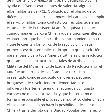
de Alicante, Llidó realizó un trabajo pedagógico con la
ayuda de jóvenes estudiantes de Valencia, algunos de
ellos militantes del PCE. Obligado por el obispo de su
diócesis a irse a El Ferrol, entonces del Caudillo, a cumplir
el servicio militar, toma contacto con reclutas que eran
estudiantes de la resistencia antifranquista. Después,
cuando viaja en barco a Chile, ayuda a unos guerrilleros
ecuatorianos que habían recibido entrenamiento en Cuba
y que le cuentan los logros de la revolución. En sus
primeros escritos en Chile, Llidó apunta que la solución
para el país y para toda América Latina es una revolución
que cambie las estructuras sociales de arriba abajo.
Militante del Movimiento de Izquierda Revolucionario -el
MIR fue un partido descalificado por terrorista,
presentado como grupúsculo de jóvenes pequeño-
burgueses, de revolucionaros demenciados, que
influyeron fuertemente en una izquierda comunista
europea no menos extraviada, y que boicotearon de
forma irresponsable el proceso democrático chileno hacia
el socialismo-, Llidó rechazó la posibilidad de salir de
Chile y tras la derrota de la Unidad Popular permaneció