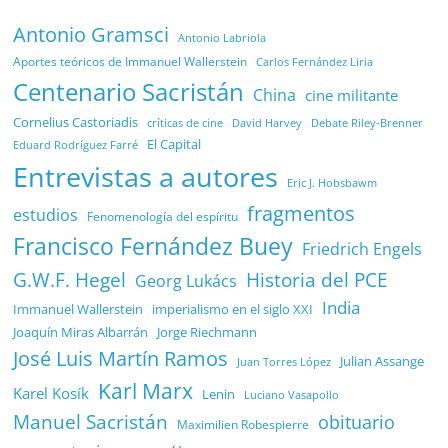
Antonio Gramsci
Antonio Labriola
Aportes teóricos de Immanuel Wallerstein
Carlos Fernández Liria
Centenario Sacristán
China
cine militante
Cornelius Castoriadis
Debate Riley-Brenner
críticas de cine
David Harvey
El Capital
Eduard Rodríguez Farré
Entrevistas a autores
Eric J. Hobsbawm
fragmentos
estudios
Fenomenología del espíritu
Francisco Fernández Buey
Friedrich Engels
G.W.F. Hegel
Historia del PCE
Georg Lukács
India
Immanuel Wallerstein
imperialismo en el siglo XXI
Joaquín Miras Albarrán
Jorge Riechmann
José Luis Martín Ramos
Julian Assange
Juan Torres López
Karl Marx
Karel Kosík
Lenin
Luciano Vasapollo
Manuel Sacristán
obituario
Maximilien Robespierre