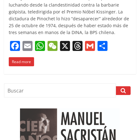
luchando desde la clandestinidad contra la barbarie
golpista, teledirigida por el Premio Nóbel Kissinger. La
dictadura de Pinochet lo hizo “desaparecer” alrededor de
25 de octubre de 1974, después de haber estado más de
tres semanas en manos de la DINA, la BPS chilena.
F
E
W
W
X
T
G
C
a
m
h
e
h
m
o
Read more
c
ai
at
C
re
ai
m
e
l
s
h
a
l
p
b
A
at
d
ar
o
p
s
tir
o
p
k