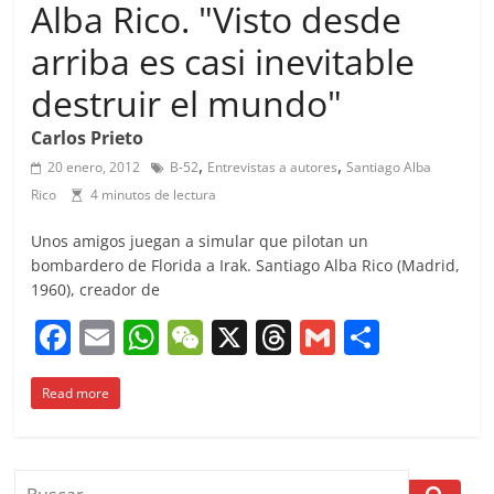
Alba Rico. "Visto desde
arriba es casi inevitable
destruir el mundo"
Carlos Prieto
,
,
20 enero, 2012
B-52
Entrevistas a autores
Santiago Alba
Rico
4 minutos de lectura
Unos amigos juegan a simular que pilotan un
bombardero de Florida a Irak. Santiago Alba Rico (Madrid,
1960), creador de
F
E
W
W
X
T
G
C
a
m
h
e
h
m
o
Read more
c
ai
at
C
re
ai
m
e
l
s
h
a
l
p
b
A
at
d
ar