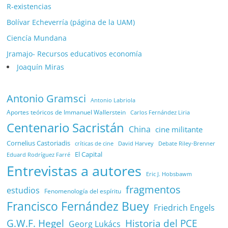
R-existencias
Bolívar Echeverría (página de la UAM)
Ciencía Mundana
Jramajo- Recursos educativos economía
Joaquín Miras
Antonio Gramsci
Antonio Labriola
Aportes teóricos de Immanuel Wallerstein
Carlos Fernández Liria
Centenario Sacristán
China
cine militante
Cornelius Castoriadis
Debate Riley-Brenner
críticas de cine
David Harvey
El Capital
Eduard Rodríguez Farré
Entrevistas a autores
Eric J. Hobsbawm
fragmentos
estudios
Fenomenología del espíritu
Francisco Fernández Buey
Friedrich Engels
G.W.F. Hegel
Historia del PCE
Georg Lukács