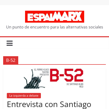
Saltar
al
contenido
Un punto de encuentro para las alternativas sociales
B-52
La izquierda a debate
Entrevista con Santiago