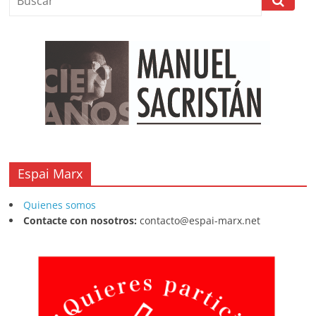
o
p
s
tir
o
p
k
Espai Marx
Quienes somos
Contacte con nosotros:
contacto@espai-marx.net