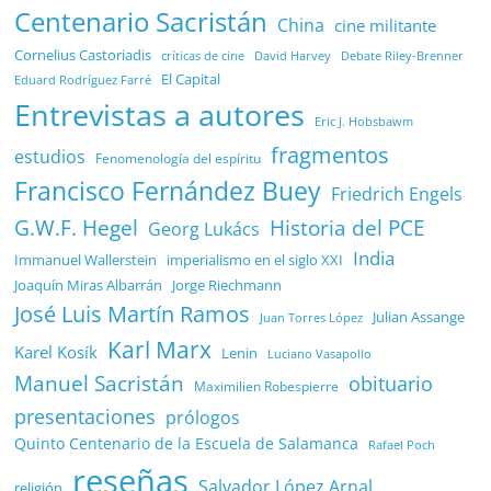
Centenario Sacristán
China
cine militante
Cornelius Castoriadis
Debate Riley-Brenner
críticas de cine
David Harvey
El Capital
Eduard Rodríguez Farré
Entrevistas a autores
Eric J. Hobsbawm
fragmentos
estudios
Fenomenología del espíritu
Francisco Fernández Buey
Friedrich Engels
G.W.F. Hegel
Historia del PCE
Georg Lukács
India
Immanuel Wallerstein
imperialismo en el siglo XXI
Joaquín Miras Albarrán
Jorge Riechmann
José Luis Martín Ramos
Julian Assange
Juan Torres López
Karl Marx
Karel Kosík
Lenin
Luciano Vasapollo
Manuel Sacristán
obituario
Maximilien Robespierre
presentaciones
prólogos
Quinto Centenario de la Escuela de Salamanca
Rafael Poch
reseñas
Salvador López Arnal
religión