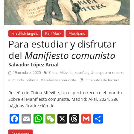
Friedrich Engels
Karl Marx
Marxismo
Para estudiar y disfrutar
del
Manifiesto comunista
Salvador López Arnal
,
,
19 octubre, 2025
China Miéville
reseñas
Un espectro recorre
el mundo. Sobre el Manifiesto comunista
5 minutos de lectura
Reseña de China Miéville, Un espectro recorre el mundo.
Sobre el Manifiesto comunista, Madrid: Akal, 2024, 286
páginas (traducción de
F
E
W
W
X
T
G
C
a
m
h
e
h
m
o
Read more