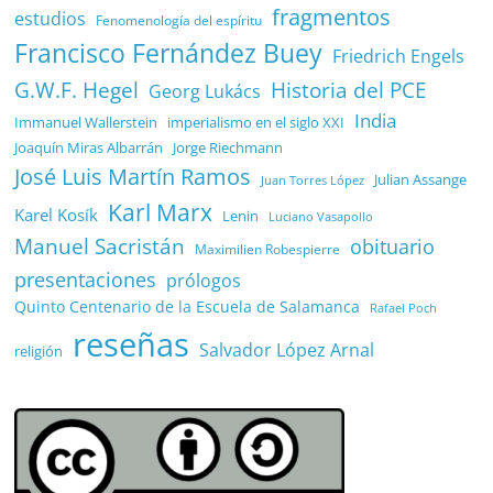
fragmentos
estudios
Fenomenología del espíritu
Francisco Fernández Buey
Friedrich Engels
G.W.F. Hegel
Historia del PCE
Georg Lukács
India
Immanuel Wallerstein
imperialismo en el siglo XXI
Joaquín Miras Albarrán
Jorge Riechmann
José Luis Martín Ramos
Julian Assange
Juan Torres López
Karl Marx
Karel Kosík
Lenin
Luciano Vasapollo
Manuel Sacristán
obituario
Maximilien Robespierre
presentaciones
prólogos
Quinto Centenario de la Escuela de Salamanca
Rafael Poch
reseñas
Salvador López Arnal
religión