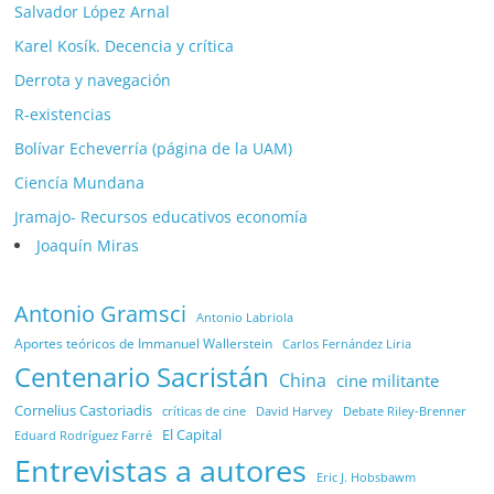
Salvador López Arnal
Karel Kosík. Decencia y crítica
Derrota y navegación
R-existencias
Bolívar Echeverría (página de la UAM)
Ciencía Mundana
Jramajo- Recursos educativos economía
Joaquín Miras
Antonio Gramsci
Antonio Labriola
Aportes teóricos de Immanuel Wallerstein
Carlos Fernández Liria
Centenario Sacristán
China
cine militante
Cornelius Castoriadis
Debate Riley-Brenner
críticas de cine
David Harvey
El Capital
Eduard Rodríguez Farré
Entrevistas a autores
Eric J. Hobsbawm