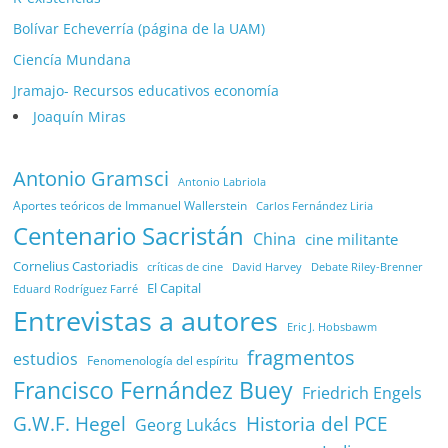
Bolívar Echeverría (página de la UAM)
Ciencía Mundana
Jramajo- Recursos educativos economía
Joaquín Miras
Antonio Gramsci
Antonio Labriola
Aportes teóricos de Immanuel Wallerstein
Carlos Fernández Liria
Centenario Sacristán
China
cine militante
Cornelius Castoriadis
Debate Riley-Brenner
críticas de cine
David Harvey
El Capital
Eduard Rodríguez Farré
Entrevistas a autores
Eric J. Hobsbawm
fragmentos
estudios
Fenomenología del espíritu
Francisco Fernández Buey
Friedrich Engels
G.W.F. Hegel
Historia del PCE
Georg Lukács