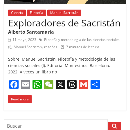
Ciencia
Filosofía
Manuel Sacristán
Exploradores de Sacristán
Alberto Santamaría
11 mayo, 2023
Filosofía y metodología de las ciencias sociales
,
,
(I)
Manuel Sacristán
reseñas
7 minutos de lectura
Sobre Manuel Sacristán, Filosofía y metodología de las
ciencias sociales (I), Editorial Montesinos, Barcelona,
2022. A veces un libro no
F
E
W
W
X
T
G
C
a
m
h
e
h
m
o
Read more
c
ai
at
C
re
ai
m
e
l
s
h
a
l
p
b
A
at
d
ar