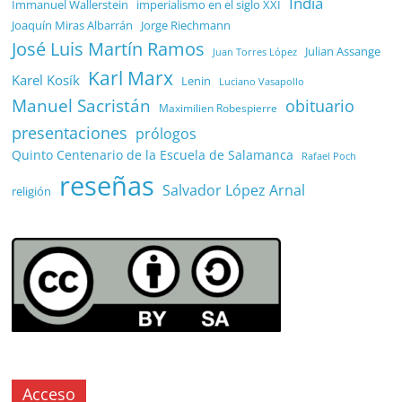
India
Immanuel Wallerstein
imperialismo en el siglo XXI
Joaquín Miras Albarrán
Jorge Riechmann
José Luis Martín Ramos
Julian Assange
Juan Torres López
Karl Marx
Karel Kosík
Lenin
Luciano Vasapollo
Manuel Sacristán
obituario
Maximilien Robespierre
presentaciones
prólogos
Quinto Centenario de la Escuela de Salamanca
Rafael Poch
reseñas
Salvador López Arnal
religión
Acceso