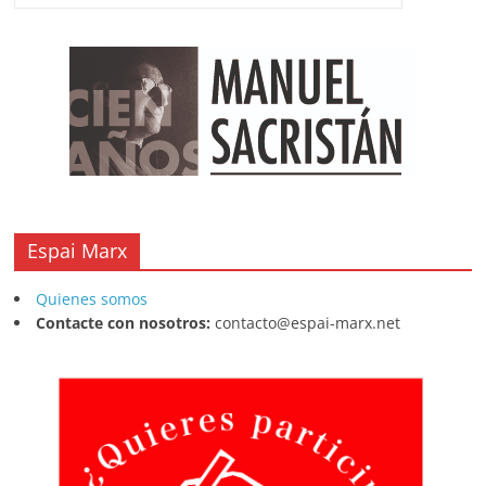
o
p
s
tir
o
p
k
Espai Marx
Quienes somos
Contacte con nosotros:
contacto@espai-marx.net