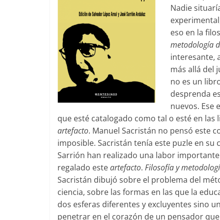
Nadie situarí
experimental,
eso en la filo
metodología de
interesante, 
más allá del 
no es un lib
desprenda es
nuevos. Ese e
que esté catalogado como tal o esté en las
artefacto
. Manuel Sacristán no pensó este c
imposible. Sacristán tenía este puzle en su
Sarrión han realizado una labor importante 
regalado este
artefacto
.
Filosofía y metodologí
Sacristán dibujó sobre el problema del métod
ciencia, sobre las formas en las que la ed
dos esferas diferentes y excluyentes sino 
penetrar en el corazón de un pensador qu