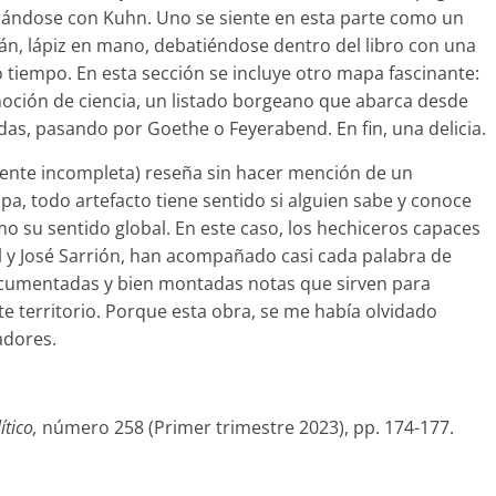
erándose con Kuhn. Uno se siente en esta parte como un
án, lápiz en mano, debatiéndose dentro del libro con una
tiempo. En esta sección se incluye otro mapa fascinante:
noción de ciencia, un listado borgeano que abarca desde
ndas, pasando por Goethe o Feyerabend. En fin, una delicia.
mente incompleta) reseña sin hacer mención de un
 todo artefacto tiene sentido si alguien sabe y conoce
mo su sentido global. En este caso, los hechiceros capaces
al y José Sarrión, han acompañado casi cada palabra de
documentadas y bien montadas notas que sirven para
te territorio. Porque esta obra, se me había olvidado
adores.
ítico,
número 258 (Primer trimestre 2023), pp. 174-177.
C