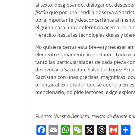
al texto, desglosando, dialogando, desesp
fisgón
que por una rendija observa a Sacrist
obra importante y desconcertante al mismo 
el guion para una conferencia acerca de la 
Heráclito hasta las tecnologías duras y bla
No quisiera cerrar esta breve (y necesaria
elemento sumamente importante. Todo mapa,
tanto las particularidades de cada pieza co
de invocar a Sacristán, Salvador López Arn
Sacristán con unas precisas, magníficas, 
orientar al explorador que se adentra en es
mencionarlo, no pide lectores, exige explor
Fuente:
Nuestra Bandera, revista de debate pol
F
E
W
W
X
T
G