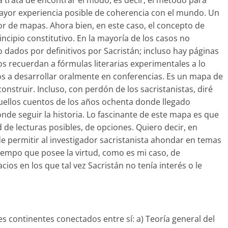
a trata de encontrar el modo, es decir, el método para
ayor experiencia posible de coherencia con el mundo. Un
or de mapas. Ahora bien, en este caso, el concepto de
cipio constitutivo. En la mayoría de los casos no
 dados por definitivos por Sacristán; incluso hay páginas
s recuerdan a fórmulas literarias experimentales a lo
s a desarrollar oralmente en conferencias. Es un mapa de
onstruir. Incluso, con perdón de los sacristanistas, diré
quellos cuentos de los años ochenta donde llegado
e seguir la historia. Lo fascinante de este mapa es que
 de lecturas posibles, de opciones. Quiero decir, en
e permitir al investigador sacristanista ahondar en temas
tiempo que posee la virtud, como es mi caso, de
acios en los que tal vez Sacristán no tenía interés o le
es continentes conectados entre sí: a) Teoría general del