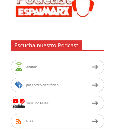
Escucha nuestro Podcast
Android
por correo electrónico
YouTube Music
RSS