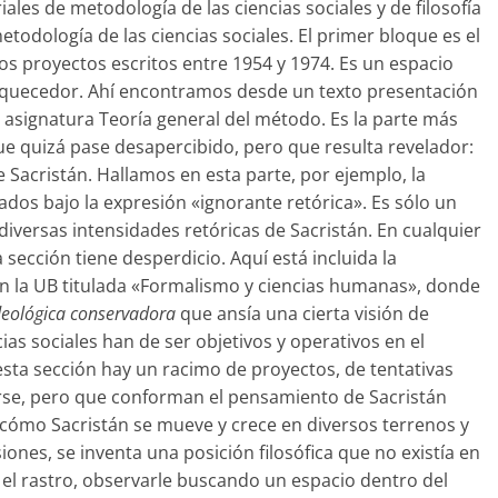
les de metodología de las ciencias sociales y de filosofía
 metodología de las ciencias sociales. El primer bloque es el
os proyectos escritos entre 1954 y 1974. Es un espacio
iquecedor. Ahí encontramos desde un texto presentación
a asignatura Teoría general del método. Es la parte más
que quizá pase desapercibido, pero que resulta revelador:
e Sacristán. Hallamos en esta parte, por ejemplo, la
ados bajo la expresión «ignorante retórica». Es sólo un
iversas intensidades retóricas de Sacristán. En cualquier
 sección tiene desperdicio. Aquí está incluida la
n la UB titulada «Formalismo y ciencias humanas», donde
ideológica conservadora
que ansía una cierta visión de
ias sociales han de ser objetivos y operativos en el
 esta sección hay un racimo de proyectos, de tentativas
rse, pero que conforman el pensamiento de Sacristán
cómo Sacristán se mueve y crece en diversos terrenos y
nes, se inventa una posición filosófica que no existía en
l rastro, observarle buscando un espacio dentro del