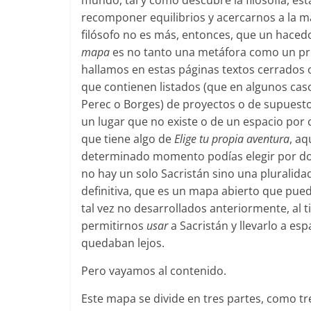
mundo, tal y como descubre la filosofía, ést
recomponer equilibrios y acercarnos a la m
filósofo no es más, entonces, que un haced
mapa
es no tanto una metáfora como un prin
hallamos en estas páginas textos cerrados o
que contienen listados (que en algunos caso
Perec o Borges) de proyectos o de supuesto
un lugar que no existe o de un espacio por c
que tiene algo de
Elige tu propia aventura
, a
determinado momento podías elegir por dond
no hay un solo Sacristán sino una pluralidad
definitiva, que es un mapa abierto que pued
tal vez no desarrollados anteriormente, al 
permitirnos
usar
a Sacristán y llevarlo a esp
quedaban lejos.
Pero vayamos al contenido.
Este mapa se divide en tres partes, como tr