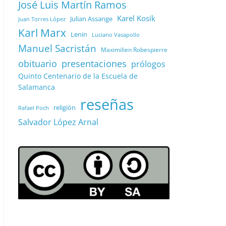
José Luis Martín Ramos
Karel Kosík
Julian Assange
Juan Torres López
Karl Marx
Lenin
Luciano Vasapollo
Manuel Sacristán
Maximilien Robespierre
obituario
presentaciones
prólogos
Quinto Centenario de la Escuela de
Salamanca
reseñas
religión
Rafael Poch
Salvador López Arnal