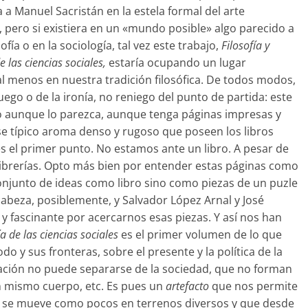
a a Manuel Sacristán en la estela formal del arte
 pero si existiera en un «mundo posible» algo parecido a
sofía o en la sociología, tal vez este trabajo,
Filosofía y
 las ciencias sociales,
estaría ocupando un lugar
al menos en nuestra tradición filosófica. De todos modos,
juego o de la ironía, no reniego del punto de partida: este
ro aunque lo parezca, aunque tenga páginas impresas y
e típico aroma denso y rugoso que poseen los libros
s el primer punto. No estamos ante un libro. A pesar de
 librerías. Opto más bien por entender estas páginas como
onjunto de ideas como libro sino como piezas de un puzle
 cabeza, posiblemente, y Salvador López Arnal y José
y fascinante por acercarnos esas piezas. Y así nos han
a de las ciencias sociales
es el primer volumen de lo que
o y sus fronteras, sobre el presente y la política de la
ucación no puede separarse de la sociedad, que no forman
un mismo cuerpo, etc. Es pues un
artefacto
que nos permite
e se mueve como pocos en terrenos diversos y que desde