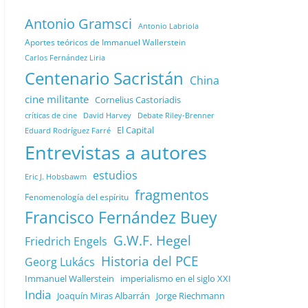
Antonio Gramsci
Antonio Labriola
Aportes teóricos de Immanuel Wallerstein
Carlos Fernández Liria
Centenario Sacristán
China
cine militante
Cornelius Castoriadis
Debate Riley-Brenner
críticas de cine
David Harvey
El Capital
Eduard Rodríguez Farré
Entrevistas a autores
estudios
Eric J. Hobsbawm
fragmentos
Fenomenología del espíritu
Francisco Fernández Buey
G.W.F. Hegel
Friedrich Engels
Historia del PCE
Georg Lukács
Immanuel Wallerstein
imperialismo en el siglo XXI
India
Joaquín Miras Albarrán
Jorge Riechmann