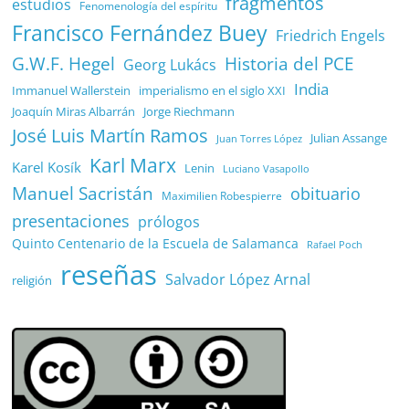
fragmentos
estudios
Fenomenología del espíritu
Francisco Fernández Buey
Friedrich Engels
G.W.F. Hegel
Historia del PCE
Georg Lukács
India
Immanuel Wallerstein
imperialismo en el siglo XXI
Joaquín Miras Albarrán
Jorge Riechmann
José Luis Martín Ramos
Julian Assange
Juan Torres López
Karl Marx
Karel Kosík
Lenin
Luciano Vasapollo
Manuel Sacristán
obituario
Maximilien Robespierre
presentaciones
prólogos
Quinto Centenario de la Escuela de Salamanca
Rafael Poch
reseñas
Salvador López Arnal
religión