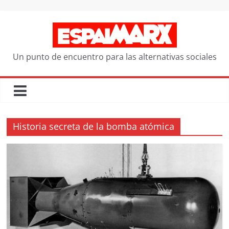
Saltar
al
contenido
Un punto de encuentro para las alternativas sociales
Historia secreta de la bomba atómica