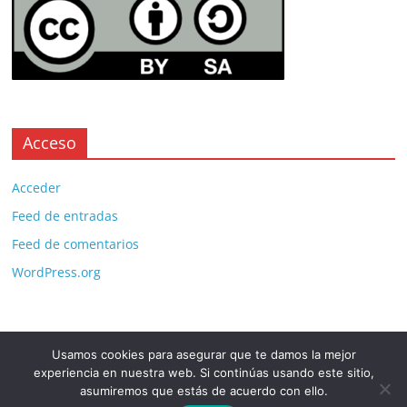
Acceso
Acceder
Feed de entradas
Feed de comentarios
WordPress.org
Usamos cookies para asegurar que te damos la mejor
Copyright © 2026
. All rights reserved.
experiencia en nuestra web. Si continúas usando este sitio,
Theme:
ColorMag Pro
by ThemeGrill. Powered by
WordPress
.
asumiremos que estás de acuerdo con ello.