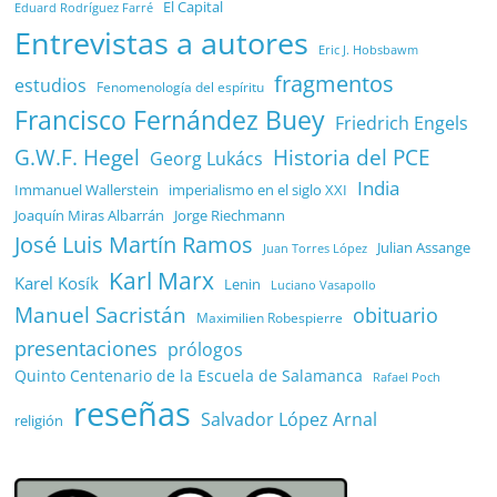
El Capital
Eduard Rodríguez Farré
Entrevistas a autores
Eric J. Hobsbawm
fragmentos
estudios
Fenomenología del espíritu
Francisco Fernández Buey
Friedrich Engels
G.W.F. Hegel
Historia del PCE
Georg Lukács
India
Immanuel Wallerstein
imperialismo en el siglo XXI
Joaquín Miras Albarrán
Jorge Riechmann
José Luis Martín Ramos
Julian Assange
Juan Torres López
Karl Marx
Karel Kosík
Lenin
Luciano Vasapollo
Manuel Sacristán
obituario
Maximilien Robespierre
presentaciones
prólogos
Quinto Centenario de la Escuela de Salamanca
Rafael Poch
reseñas
Salvador López Arnal
religión