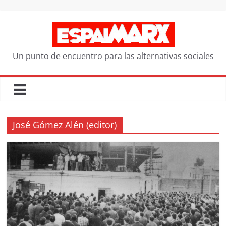
Saltar
al
contenido
Un punto de encuentro para las alternativas sociales
José Gómez Alén (editor)