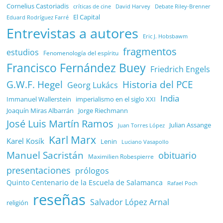
Cornelius Castoriadis
Debate Riley-Brenner
críticas de cine
David Harvey
El Capital
Eduard Rodríguez Farré
Entrevistas a autores
Eric J. Hobsbawm
fragmentos
estudios
Fenomenología del espíritu
Francisco Fernández Buey
Friedrich Engels
G.W.F. Hegel
Historia del PCE
Georg Lukács
India
Immanuel Wallerstein
imperialismo en el siglo XXI
Joaquín Miras Albarrán
Jorge Riechmann
José Luis Martín Ramos
Julian Assange
Juan Torres López
Karl Marx
Karel Kosík
Lenin
Luciano Vasapollo
Manuel Sacristán
obituario
Maximilien Robespierre
presentaciones
prólogos
Quinto Centenario de la Escuela de Salamanca
Rafael Poch
reseñas
Salvador López Arnal
religión