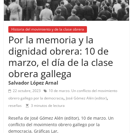
Historia del movimiento y de la clase obrera
Por la memoria y la
dignidad obrera: 10 de
marzo, el día de la clase
obrera gallega
Salvador López Arnal
22 octubre, 2023
10 de marzo. Un conflicto del movimiento
,
,
obrero gallego por la democracia
José Gómez Alén (editor)
reseñas
3 minutos de lectura
Reseña de José Gómez Alén (editor), 10 de marzo. Un
conflicto del movimiento obrero gallego por la
democracia, Gráficas Lar,