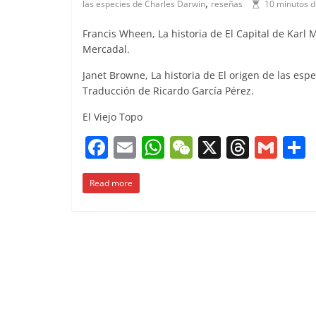
,
las especies de Charles Darwin
reseñas
10 minutos d
Francis Wheen, La historia de El Capital de Karl
Mercadal.
Janet Browne, La historia de El origen de las es
Traducción de Ricardo García Pérez.
El Viejo Topo
F
E
W
W
X
T
G
a
m
h
e
h
m
Read more
c
ai
at
C
re
ai
e
l
s
h
a
l
b
A
at
d
o
p
s
t
o
p
k