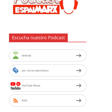
Escucha nuestro Podcast
Android
por correo electrónico
YouTube Music
RSS