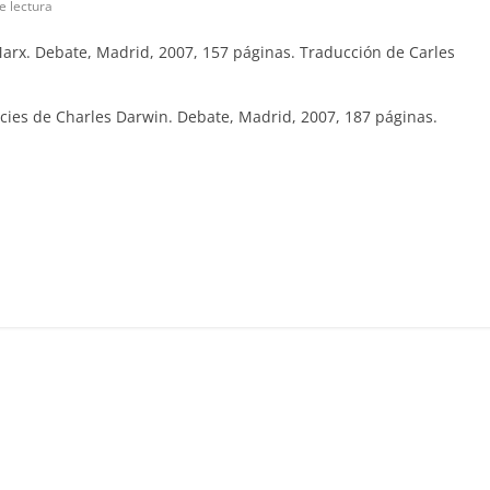
e lectura
 Marx. Debate, Madrid, 2007, 157 páginas. Traducción de Carles
pecies de Charles Darwin. Debate, Madrid, 2007, 187 páginas.
C
o
m
p
ar
ir