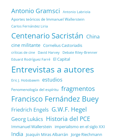
Antonio Gramsci
Antonio Labriola
Aportes teóricos de Immanuel Wallerstein
Carlos Fernández Liria
Centenario Sacristán
China
cine militante
Cornelius Castoriadis
Debate Riley-Brenner
críticas de cine
David Harvey
El Capital
Eduard Rodríguez Farré
Entrevistas a autores
estudios
Eric J. Hobsbawm
fragmentos
Fenomenología del espíritu
Francisco Fernández Buey
G.W.F. Hegel
Friedrich Engels
Historia del PCE
Georg Lukács
Immanuel Wallerstein
imperialismo en el siglo XXI
India
Joaquín Miras Albarrán
Jorge Riechmann