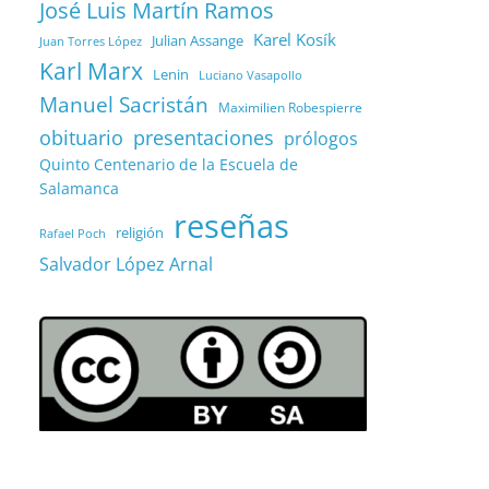
José Luis Martín Ramos
Karel Kosík
Julian Assange
Juan Torres López
Karl Marx
Lenin
Luciano Vasapollo
Manuel Sacristán
Maximilien Robespierre
obituario
presentaciones
prólogos
Quinto Centenario de la Escuela de
Salamanca
reseñas
religión
Rafael Poch
Salvador López Arnal