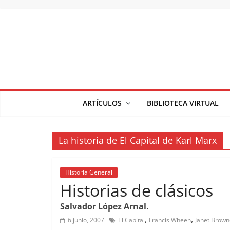
Saltar
al
contenido
ARTÍCULOS
BIBLIOTECA VIRTUAL
La historia de El Capital de Karl Marx
Historia General
Historias de clásicos
Salvador López Arnal.
,
,
6 junio, 2007
El Capital
Francis Wheen
Janet Brown