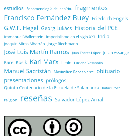
fragmentos
estudios
Fenomenología del espíritu
Francisco Fernández Buey
Friedrich Engels
G.W.F. Hegel
Historia del PCE
Georg Lukács
India
Immanuel Wallerstein
imperialismo en el siglo XXI
Joaquín Miras Albarrán
Jorge Riechmann
José Luis Martín Ramos
Julian Assange
Juan Torres López
Karl Marx
Karel Kosík
Lenin
Luciano Vasapollo
Manuel Sacristán
obituario
Maximilien Robespierre
presentaciones
prólogos
Quinto Centenario de la Escuela de Salamanca
Rafael Poch
reseñas
Salvador López Arnal
religión