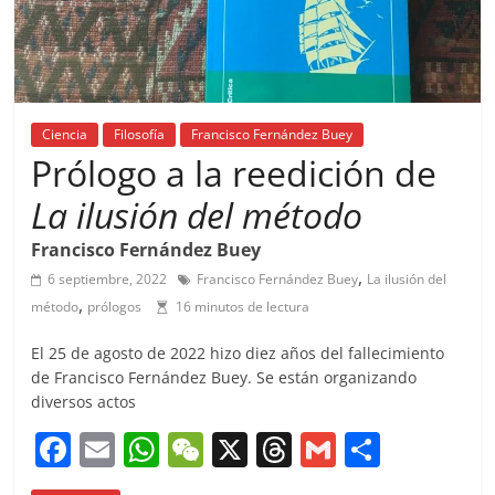
Ciencia
Filosofía
Francisco Fernández Buey
Prólogo a la reedición de
La ilusión del método
Francisco Fernández Buey
,
6 septiembre, 2022
Francisco Fernández Buey
La ilusión del
,
método
prólogos
16 minutos de lectura
El 25 de agosto de 2022 hizo diez años del fallecimiento
de Francisco Fernández Buey. Se están organizando
diversos actos
F
E
W
W
X
T
G
C
a
m
h
e
h
m
o