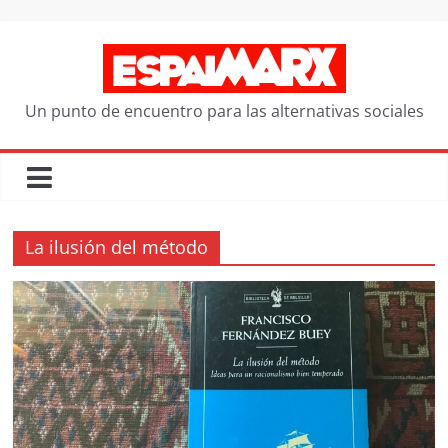
Saltar
al
contenido
Un punto de encuentro para las alternativas sociales
La ilusión del método