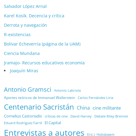
Salvador López Arnal
Karel Kosík. Decencia y crítica
Derrota y navegación
R-existencias
Bolívar Echeverría (página de la UAM)
Ciencía Mundana
Jramajo- Recursos educativos economía
Joaquín Miras
Antonio Gramsci
Antonio Labriola
Aportes teóricos de Immanuel Wallerstein
Carlos Fernández Liria
Centenario Sacristán
China
cine militante
Cornelius Castoriadis
Debate Riley-Brenner
críticas de cine
David Harvey
El Capital
Eduard Rodríguez Farré
Entrevistas a autores
Eric J. Hobsbawm