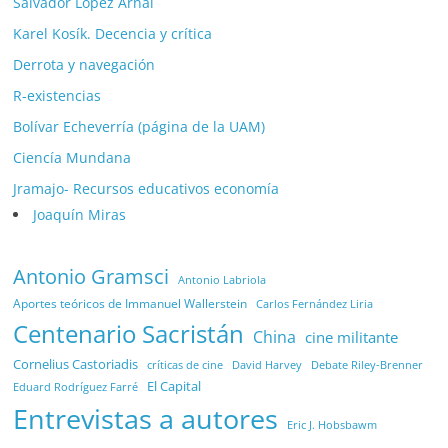
Salvador López Arnal
Karel Kosík. Decencia y crítica
Derrota y navegación
R-existencias
Bolívar Echeverría (página de la UAM)
Ciencía Mundana
Jramajo- Recursos educativos economía
Joaquín Miras
Antonio Gramsci
Antonio Labriola
Aportes teóricos de Immanuel Wallerstein
Carlos Fernández Liria
Centenario Sacristán
China
cine militante
Cornelius Castoriadis
Debate Riley-Brenner
críticas de cine
David Harvey
El Capital
Eduard Rodríguez Farré
Entrevistas a autores
Eric J. Hobsbawm