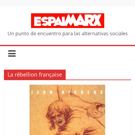
Saltar
al
contenido
Un punto de encuentro para las alternativas sociales
La rébellion française