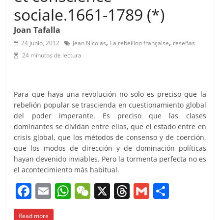
sociale.1661-1789 (*)
Joan Tafalla
,
,
24 junio, 2012
Jean Nicolas
La rébellion française
reseñas
24 minutos de lectura
Para que haya una revolución no solo es preciso que la
rebelión popular se trascienda en cuestionamiento global
del poder imperante. Es preciso que las clases
dominantes se dividan entre ellas, que el estado entre en
crisis global, que los métodos de consenso y de coerción,
que los modos de dirección y de dominación políticas
hayan devenido inviables. Pero la tormenta perfecta no es
el acontecimiento más habitual.
F
E
W
W
X
T
G
C
a
m
h
e
h
m
o
Read more