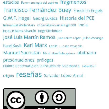
fragmentos
estudios
Fenomenología del espíritu
Francisco Fernández Buey
Friedrich Engels
G.W.F. Hegel
Historia del PCE
Georg Lukács
India
Immanuel Wallerstein
imperialismo en el siglo XXI
Joaquín Miras Albarrán
Jorge Riechmann
José Luis Martín Ramos
Julian Assange
Juan Torres López
Karl Marx
Karel Kosík
Lenin
Luciano Vasapollo
Manuel Sacristán
obituario
Maximilien Robespierre
presentaciones
prólogos
Quinto Centenario de la Escuela de Salamanca
Rafael Poch
reseñas
Salvador López Arnal
religión