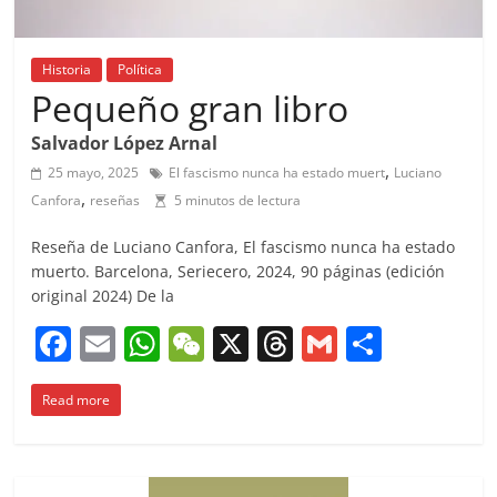
Historia
Política
Pequeño gran libro
Salvador López Arnal
,
25 mayo, 2025
El fascismo nunca ha estado muert
Luciano
,
Canfora
reseñas
5 minutos de lectura
Reseña de Luciano Canfora, El fascismo nunca ha estado
muerto. Barcelona, Seriecero, 2024, 90 páginas (edición
original 2024) De la
F
E
W
W
X
T
G
C
a
m
h
e
h
m
o
Read more
c
ai
at
C
re
ai
m
e
l
s
h
a
l
p
b
A
at
d
ar