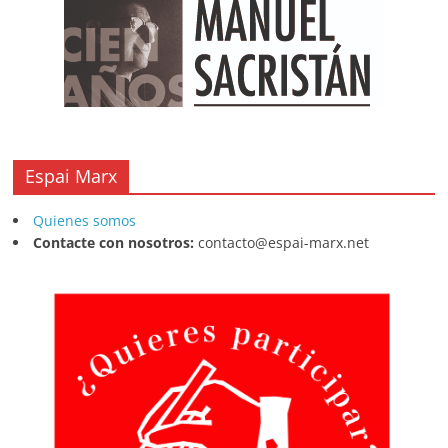
k
Espai Marx
Quienes somos
Contacte con nosotros:
contacto@espai-marx.net