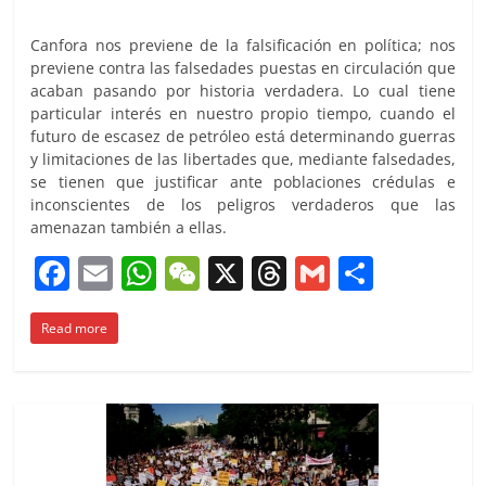
Canfora nos previene de la falsificación en política; nos
previene contra las falsedades puestas en circulación que
acaban pasando por historia verdadera. Lo cual tiene
particular interés en nuestro propio tiempo, cuando el
futuro de escasez de petróleo está determinando guerras
y limitaciones de las libertades que, mediante falsedades,
se tienen que justificar ante poblaciones crédulas e
inconscientes de los peligros verdaderos que las
amenazan también a ellas.
F
E
W
W
X
T
G
C
a
m
h
e
h
m
o
Read more
c
ai
at
C
re
ai
m
e
l
s
h
a
l
p
b
A
at
d
ar
o
p
s
tir
o
p