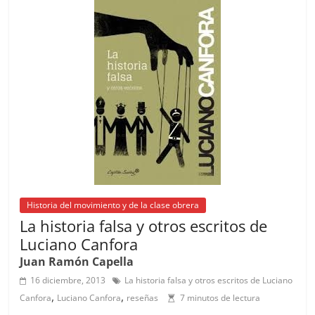
o
p
s
tir
o
p
k
Historia del movimiento y de la clase obrera
La historia falsa y otros escritos de
Luciano Canfora
Juan Ramón Capella
16 diciembre, 2013
La historia falsa y otros escritos de Luciano
,
,
Canfora
Luciano Canfora
reseñas
7 minutos de lectura