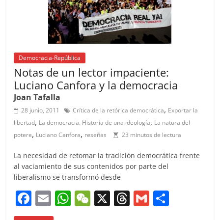
k
Democracia-República
Notas de un lector impaciente:
Luciano Canfora y la democracia
Joan Tafalla
,
28 junio, 2011
Crítica de la retórica democrática
Exportar la
,
,
libertad
La democracia. Historia de una ideología
La natura del
,
,
potere
Luciano Canfora
reseñas
23 minutos de lectura
La necesidad de retomar la tradición democrática frente
al vaciamiento de sus contenidos por parte del
liberalismo se transformó desde
F
E
W
W
X
T
G
C
a
m
h
e
h
m
o