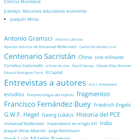
Ciencía Mundana
Jramajo- Recursos educativos economía
Joaquín Miras
Antonio Gramsci
Antonio Labriola
Aportes teóricos de Immanuel Wallerstein
Carlos Fernández Liria
Centenario Sacristán
China
cine militante
Cornelius Castoriadis
Debate Riley-Brenner
críticas de cine
David Harvey
El Capital
Eduard Rodríguez Farré
Entrevistas a autores
Eric J. Hobsbawm
fragmentos
estudios
Fenomenología del espíritu
Francisco Fernández Buey
Friedrich Engels
G.W.F. Hegel
Historia del PCE
Georg Lukács
India
Immanuel Wallerstein
imperialismo en el siglo XXI
Joaquín Miras Albarrán
Jorge Riechmann
José Luis Martín Ramos