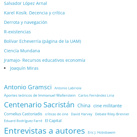
Salvador López Arnal
Karel Kosík. Decencia y crítica
Derrota y navegación
R-existencias
Bolívar Echeverría (página de la UAM)
Ciencía Mundana
Jramajo- Recursos educativos economía
Joaquín Miras
Antonio Gramsci
Antonio Labriola
Aportes teóricos de Immanuel Wallerstein
Carlos Fernández Liria
Centenario Sacristán
China
cine militante
Cornelius Castoriadis
Debate Riley-Brenner
críticas de cine
David Harvey
El Capital
Eduard Rodríguez Farré
Entrevistas a autores
Eric J. Hobsbawm