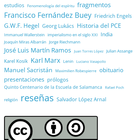
fragmentos
estudios
Fenomenología del espíritu
Francisco Fernández Buey
Friedrich Engels
G.W.F. Hegel
Historia del PCE
Georg Lukács
India
Immanuel Wallerstein
imperialismo en el siglo XXI
Joaquín Miras Albarrán
Jorge Riechmann
José Luis Martín Ramos
Julian Assange
Juan Torres López
Karl Marx
Karel Kosík
Lenin
Luciano Vasapollo
Manuel Sacristán
obituario
Maximilien Robespierre
presentaciones
prólogos
Quinto Centenario de la Escuela de Salamanca
Rafael Poch
reseñas
Salvador López Arnal
religión