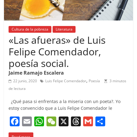
Cultura de la pobreza
Literatura
«Las afueras» de Luis
Felipe Comendador,
poesía social.
Jaime Ramajo Escalera
,
22 junio, 2020
Luis Felipe Comendador
Poesía
3 minutos
de lectura
¿Qué pasa si enfrentas a la miseria con un poeta?. Yo
estoy convencido que a Luis Felipe Comendador le
F
E
W
W
X
T
G
C
a
m
h
e
h
m
o
Read more