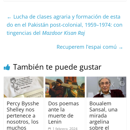
c
ai
at
C
re
ai
m
e
l
s
h
a
l
p
←
Lucha de clases agraria y formación de esta
b
A
at
d
ar
do en el Pakistán post-colonial, 1959–1974: con
o
p
s
tir
tingencias del
Mazdoor Kisan Raj
o
p
Recuperem l’espai comú
→
k
También te puede gustar
Percy Bysshe
Dos poemas
Boualem
Shelley nos
ante la
Sansal, una
pertenece a
muerte de
mirada
nosotros, los
Lenin
argelina
muchos
sobre el
1 febrero, 2024