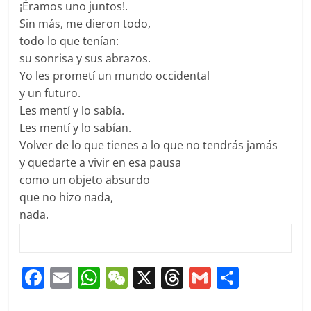
¡Éramos uno juntos!.
Sin más, me dieron todo,
todo lo que tenían:
su sonrisa y sus abrazos.
Yo les prometí un mundo occidental
y un futuro.
Les mentí y lo sabía.
Les mentí y lo sabían.
Volver de lo que tienes a lo que no tendrás jamás
y quedarte a vivir en esa pausa
como un objeto absurdo
que no hizo nada,
nada.
F
E
W
W
X
T
G
C
a
m
h
e
h
m
o