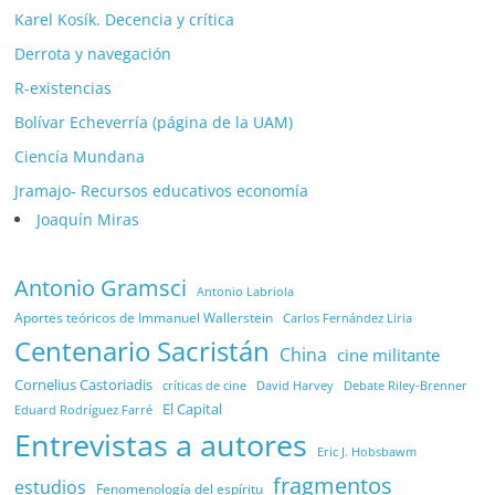
Karel Kosík. Decencia y crítica
Derrota y navegación
R-existencias
Bolívar Echeverría (página de la UAM)
Ciencía Mundana
Jramajo- Recursos educativos economía
Joaquín Miras
Antonio Gramsci
Antonio Labriola
Aportes teóricos de Immanuel Wallerstein
Carlos Fernández Liria
Centenario Sacristán
China
cine militante
Cornelius Castoriadis
Debate Riley-Brenner
críticas de cine
David Harvey
El Capital
Eduard Rodríguez Farré
Entrevistas a autores
Eric J. Hobsbawm
fragmentos
estudios
Fenomenología del espíritu