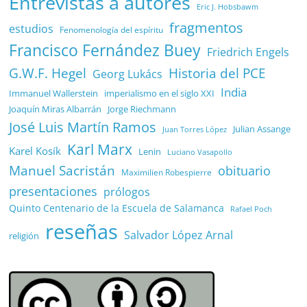
Entrevistas a autores
Eric J. Hobsbawm
fragmentos
estudios
Fenomenología del espíritu
Francisco Fernández Buey
Friedrich Engels
G.W.F. Hegel
Historia del PCE
Georg Lukács
India
Immanuel Wallerstein
imperialismo en el siglo XXI
Joaquín Miras Albarrán
Jorge Riechmann
José Luis Martín Ramos
Julian Assange
Juan Torres López
Karl Marx
Karel Kosík
Lenin
Luciano Vasapollo
Manuel Sacristán
obituario
Maximilien Robespierre
presentaciones
prólogos
Quinto Centenario de la Escuela de Salamanca
Rafael Poch
reseñas
Salvador López Arnal
religión