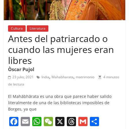
Cultura
Literatura
Antes del patriarcado o
cuando las mujeres eran
libres
Òscar Pujol
,
,
23 julio, 2021
India
Mahabharata
matrimonio
4 minutos
de lectura
El Mahābhārata es una obra que parece haber salido
literalmente de una de las bibliotecas imposibles de
Borges, ya que
F
E
W
W
X
T
G
C