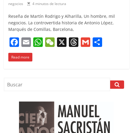
negocios
4 minutos de lectura
Reseña de Martín Rodrigo y Alharilla, Un hombre, mil
negocios. La controvertida historia de Antonio López,
Marqués de Comillas, Barcelona,
F
E
W
W
X
T
G
C
a
m
h
e
h
m
o
Read more
c
ai
at
C
re
ai
m
e
l
s
h
a
l
p
b
A
at
d
ar
o
p
s
tir
o
p
k