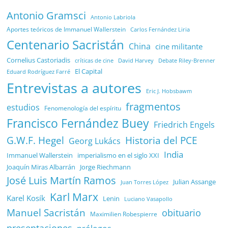
Antonio Gramsci
Antonio Labriola
Aportes teóricos de Immanuel Wallerstein
Carlos Fernández Liria
Centenario Sacristán
China
cine militante
Cornelius Castoriadis
Debate Riley-Brenner
críticas de cine
David Harvey
El Capital
Eduard Rodríguez Farré
Entrevistas a autores
Eric J. Hobsbawm
fragmentos
estudios
Fenomenología del espíritu
Francisco Fernández Buey
Friedrich Engels
G.W.F. Hegel
Historia del PCE
Georg Lukács
India
Immanuel Wallerstein
imperialismo en el siglo XXI
Joaquín Miras Albarrán
Jorge Riechmann
José Luis Martín Ramos
Julian Assange
Juan Torres López
Karl Marx
Karel Kosík
Lenin
Luciano Vasapollo
Manuel Sacristán
obituario
Maximilien Robespierre
presentaciones