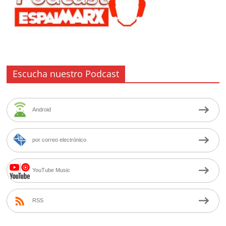
Escucha nuestro Podcast
Android
por correo electrónico
YouTube Music
RSS