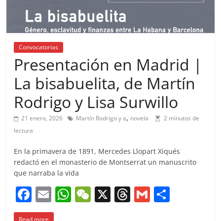
Convocatorias
Presentación en Madrid |
La bisabuelita, de Martín
Rodrigo y Lisa Surwillo
,
21 enero, 2026
Martín Rodrigo y a
novela
2 minutos de
lectura
En la primavera de 1891, Mercedes Llopart Xiqués
redactó en el monasterio de Montserrat un manuscrito
que narraba la vida
F
E
W
W
X
T
G
C
a
m
h
e
h
m
o
Read more