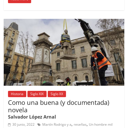
c
ai
at
C
re
ai
m
e
l
s
h
a
l
p
b
A
at
d
ar
o
p
s
tir
o
p
k
Historia
Siglo XIX
Siglo XX
Como una buena (y documentada)
novela
Salvador López Arnal
,
,
30 junio, 2022
Martín Rodrigo y a
reseñas
Un hombre mil