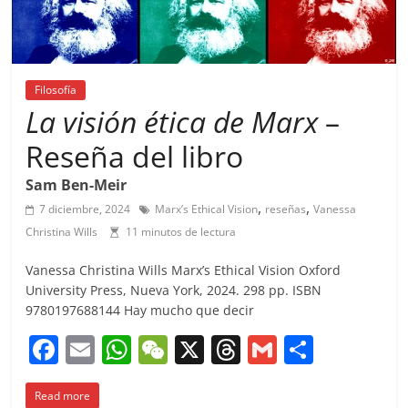
Filosofía
La visión ética de Marx
–
Reseña del libro
Sam Ben-Meir
,
,
7 diciembre, 2024
Marx’s Ethical Vision
reseñas
Vanessa
Christina Wills
11 minutos de lectura
Vanessa Christina Wills Marx’s Ethical Vision Oxford
University Press, Nueva York, 2024. 298 pp. ISBN
9780197688144 Hay mucho que decir
F
E
W
W
X
T
G
C
a
m
h
e
h
m
o
Read more
c
ai
at
C
re
ai
m