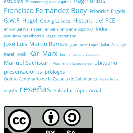
fragmentos
estudios
Fenomenología del espíritu
Francisco Fernández Buey
Friedrich Engels
G.W.F. Hegel
Historia del PCE
Georg Lukács
India
Immanuel Wallerstein
imperialismo en el siglo XXI
Joaquín Miras Albarrán
Jorge Riechmann
José Luis Martín Ramos
Julian Assange
Juan Torres López
Karl Marx
Karel Kosík
Lenin
Luciano Vasapollo
Manuel Sacristán
obituario
Maximilien Robespierre
presentaciones
prólogos
Quinto Centenario de la Escuela de Salamanca
Rafael Poch
reseñas
Salvador López Arnal
religión