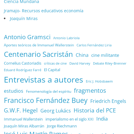
Ciencía Mundana
Jramajo- Recursos educativos economía
Joaquín Miras
Antonio Gramsci
Antonio Labriola
Aportes teóricos de Immanuel Wallerstein
Carlos Fernández Liria
Centenario Sacristán
China
cine militante
Cornelius Castoriadis
Debate Riley-Brenner
críticas de cine
David Harvey
El Capital
Eduard Rodríguez Farré
Entrevistas a autores
Eric J. Hobsbawm
fragmentos
estudios
Fenomenología del espíritu
Francisco Fernández Buey
Friedrich Engels
G.W.F. Hegel
Historia del PCE
Georg Lukács
India
Immanuel Wallerstein
imperialismo en el siglo XXI
Joaquín Miras Albarrán
Jorge Riechmann
José Luis Martín Ramos