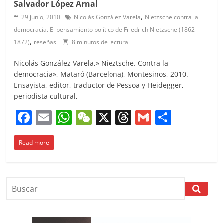
Salvador López Arnal
,
29 junio, 2010
Nicolás González Varela
Nietzsche contra la
democracia. El pensamiento político de Friedrich Nietzsche (1862-
,
1872)
reseñas
8 minutos de lectura
Nicolás González Varela,» Nieztsche. Contra la
democracia», Mataró (Barcelona), Montesinos, 2010.
Ensayista, editor, traductor de Pessoa y Heidegger,
periodista cultural,
F
E
W
W
X
T
G
C
a
m
h
e
h
m
o
Read more
c
ai
at
C
re
ai
m
e
l
s
h
a
l
p
b
A
at
d
ar
o
p
s
tir
o
p