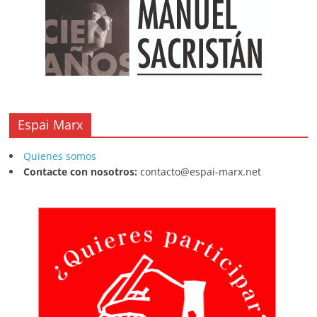
k
Espai Marx
Quienes somos
Contacte con nosotros:
contacto@espai-marx.net