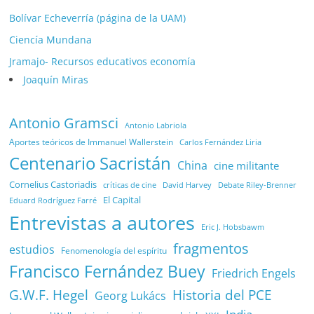
Bolívar Echeverría (página de la UAM)
Ciencía Mundana
Jramajo- Recursos educativos economía
Joaquín Miras
Antonio Gramsci
Antonio Labriola
Aportes teóricos de Immanuel Wallerstein
Carlos Fernández Liria
Centenario Sacristán
China
cine militante
Cornelius Castoriadis
Debate Riley-Brenner
críticas de cine
David Harvey
El Capital
Eduard Rodríguez Farré
Entrevistas a autores
Eric J. Hobsbawm
fragmentos
estudios
Fenomenología del espíritu
Francisco Fernández Buey
Friedrich Engels
G.W.F. Hegel
Historia del PCE
Georg Lukács