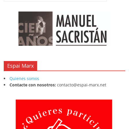
o
p
k
Espai Marx
Quienes somos
Contacte con nosotros:
contacto@espai-marx.net