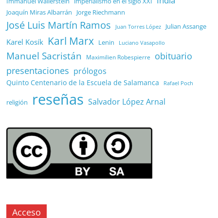
India
Immanuel Wallerstein
imperialismo en el siglo XXI
Joaquín Miras Albarrán
Jorge Riechmann
José Luis Martín Ramos
Julian Assange
Juan Torres López
Karl Marx
Karel Kosík
Lenin
Luciano Vasapollo
Manuel Sacristán
obituario
Maximilien Robespierre
presentaciones
prólogos
Quinto Centenario de la Escuela de Salamanca
Rafael Poch
reseñas
Salvador López Arnal
religión
Acceso