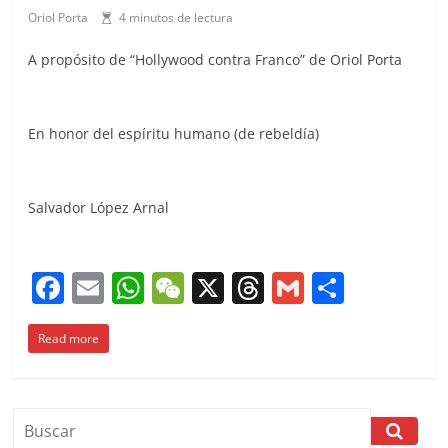
Oriol Porta
4 minutos de lectura
A propósito de “Hollywood contra Franco” de Oriol Porta
En honor del espíritu humano (de rebeldía)
Salvador López Arnal
F
E
W
W
X
T
G
C
a
m
h
e
h
m
o
Read more
c
ai
at
C
re
ai
m
e
l
s
h
a
l
p
b
A
at
d
ar
o
p
s
tir