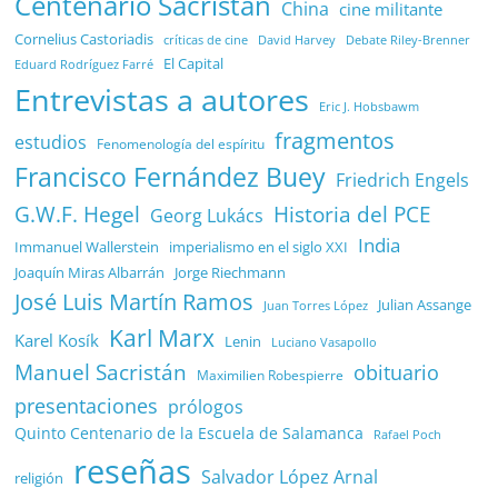
Centenario Sacristán
China
cine militante
Cornelius Castoriadis
Debate Riley-Brenner
críticas de cine
David Harvey
El Capital
Eduard Rodríguez Farré
Entrevistas a autores
Eric J. Hobsbawm
fragmentos
estudios
Fenomenología del espíritu
Francisco Fernández Buey
Friedrich Engels
G.W.F. Hegel
Historia del PCE
Georg Lukács
India
Immanuel Wallerstein
imperialismo en el siglo XXI
Joaquín Miras Albarrán
Jorge Riechmann
José Luis Martín Ramos
Julian Assange
Juan Torres López
Karl Marx
Karel Kosík
Lenin
Luciano Vasapollo
Manuel Sacristán
obituario
Maximilien Robespierre
presentaciones
prólogos
Quinto Centenario de la Escuela de Salamanca
Rafael Poch
reseñas
Salvador López Arnal
religión