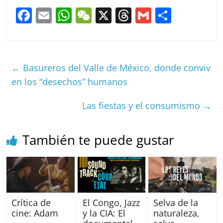
F
E
W
W
X
T
G
C
a
m
h
e
h
m
o
c
ai
at
C
re
ai
m
e
l
s
h
a
l
p
←
Basureros del Valle de México, donde conviv
b
A
at
d
ar
en los “desechos” humanos
o
p
s
tir
Las fiestas y el consumismo
→
o
p
k
También te puede gustar
Crítica de
El Congo, Jazz
Selva de la
cine: Adam
y la CIA: El
naturaleza,