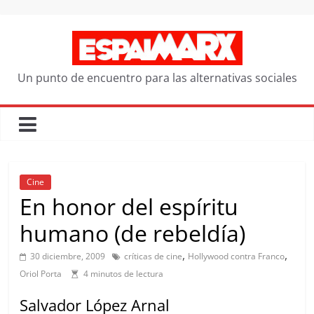
Saltar
al
contenido
Un punto de encuentro para las alternativas sociales
Cine
En honor del espíritu
humano (de rebeldía)
,
,
30 diciembre, 2009
críticas de cine
Hollywood contra Franco
Oriol Porta
4 minutos de lectura
Salvador López Arnal