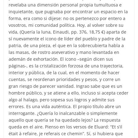
revelaba una dimensión personal propia tumultuosa e
inquietante, que pugnaba por encontrar un espacio en la
forma, era como si dijese: no os pertenezco por entero a
vosotros, mi comunidad política. Hoy, al volver sobre su
vida, (Quería la luna, Einaudi, pp. 376, 18,75 €) aparta de
sí nuevamente el icono de líder del pueblo y padre de la
patria, de una pieza, el que en la sobrecubierta habla a
las masas, de rostro aseverativo y mano levantada en
ademán de exhortación. El icono –según dicen sus
páginas-, es la cristalización forzosa de una trayectoria,
interior y pública, de la cual, en el momento de hacer
cuentas, se reordenan prioridades y pesos, y corre un
gran riesgo de parecer vanidad. Ingrao sabe que es un
hombre público, y se atiene a ello, incluso si acepta ceder
algo al halago, pero sopesa sus logros y admite sus
errores. Es una vida auténtica. El propio título abre un
interrogante. ¿Quería lo inalcanzable o simplemente
aquello que quería se ha quedado lejos? La respuesta
queda en el aire. Pienso en los versos de Eluard: “Et s’il
était à refaire, je referais ce chemin”. Sí, si hubiera que