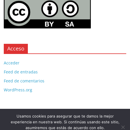
Acceso
Acceder
Feed de entradas
Feed de comentarios
WordPress.org
Usamos cookies para asegurar que te damos la mejor
Copyright © 2026
. All rights reserved.
experiencia en nuestra web. Si continúas usando este sitio,
Theme:
ColorMag Pro
by ThemeGrill. Powered by
WordPress
.
asumiremos que estás de acuerdo con ello.