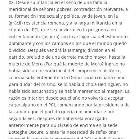
XX. Desde su infancia en el seno de una familia
meridional de señores pobres, contradicción relevante, a
su formación intelectual y política, ya de joven, en la
(grácil) resistencia romana, y a la larga militancia en la
cúpula del PCI, que se convierte en la posguerra en
enfrentamiento (áspero) con la arrogancia del estamento
dominante y con los campos en los que el mundo quedó
dividido. Después vendrá la (amarga) división en el
partido, preludio de una derrota mucho mayor, hasta la
muerte de Moro.¿Por qué la muerte de Moro? Ingrao no
había sido un incondicional del compromiso histórico,
conocía suficientemente a la Democracia cristiana como
para dudar del mismo, se lo había dicho a Berlinguer, no
había sido escuchado y se había mantenido al margen. La
razón es interior: desde aquel año no volverá a aceptar
cargo alguno en el PCI, comenzando por la presidencia de
la cámara que el partido quería encomendarle por
segunda vez, después de habérsela encargado
anteriormente para quitárselo de encima en la sede
Botteghe Oscure. Siente “la necesidad de reflexionar
sobre el fracaso de la estrategia del PCI en Italia”, sobre