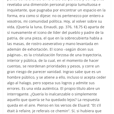
revelaba una dimensión personal propia tumultuosa e
inquietante, que pugnaba por encontrar un espacio en la
forma, era como si dijese: no os pertenezco por entero a
vosotros, mi comunidad política. Hoy, al volver sobre su
vida, (Quería la luna, Einaudi, pp. 376, 18,75 €) aparta de
sí nuevamente el icono de líder del pueblo y padre de la
patria, de una pieza, el que en la sobrecubierta habla a
las masas, de rostro aseverativo y mano levantada en
ademán de exhortación. El icono –según dicen sus
páginas-, es la cristalización forzosa de una trayectoria,
interior y pública, de la cual, en el momento de hacer
cuentas, se reordenan prioridades y pesos, y corre un
gran riesgo de parecer vanidad. Ingrao sabe que es un
hombre público, y se atiene a ello, incluso si acepta ceder
algo al halago, pero sopesa sus logros y admite sus
errores. Es una vida auténtica. El propio título abre un
interrogante. ¿Quería lo inalcanzable o simplemente
aquello que quería se ha quedado lejos? La respuesta
queda en el aire. Pienso en los versos de Eluard: “Et s’il
était à refaire, je referais ce chemin”. Sí, si hubiera que