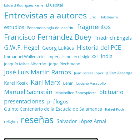
El Capital
Eduard Rodríguez Farré
Entrevistas a autores
Eric J. Hobsbawm
fragmentos
estudios
Fenomenología del espíritu
Francisco Fernández Buey
Friedrich Engels
G.W.F. Hegel
Historia del PCE
Georg Lukács
India
Immanuel Wallerstein
imperialismo en el siglo XXI
Joaquín Miras Albarrán
Jorge Riechmann
José Luis Martín Ramos
Julian Assange
Juan Torres López
Karl Marx
Karel Kosík
Lenin
Luciano Vasapollo
Manuel Sacristán
obituario
Maximilien Robespierre
presentaciones
prólogos
Quinto Centenario de la Escuela de Salamanca
Rafael Poch
reseñas
Salvador López Arnal
religión