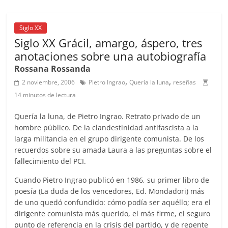
e
l
s
h
a
l
p
b
A
at
d
ar
o
p
s
tir
Siglo XX
Siglo XX Grácil, amargo, áspero, tres
o
p
anotaciones sobre una autobiografía
k
Rossana Rossanda
,
,
2 noviembre, 2006
Pietro Ingrao
Quería la luna
reseñas
14 minutos de lectura
Quería la luna, de Pietro Ingrao. Retrato privado de un
hombre público. De la clandestinidad antifascista a la
larga militancia en el grupo dirigente comunista. De los
recuerdos sobre su amada Laura a las preguntas sobre el
fallecimiento del PCI.
Cuando Pietro Ingrao publicó en 1986, su primer libro de
poesía (La duda de los vencedores, Ed. Mondadori) más
de uno quedó confundido: cómo podía ser aquéllo; era el
dirigente comunista más querido, el más firme, el seguro
punto de referencia en la crisis del partido, y de repente