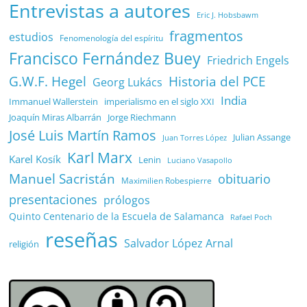
Entrevistas a autores
Eric J. Hobsbawm
fragmentos
estudios
Fenomenología del espíritu
Francisco Fernández Buey
Friedrich Engels
G.W.F. Hegel
Historia del PCE
Georg Lukács
India
Immanuel Wallerstein
imperialismo en el siglo XXI
Joaquín Miras Albarrán
Jorge Riechmann
José Luis Martín Ramos
Julian Assange
Juan Torres López
Karl Marx
Karel Kosík
Lenin
Luciano Vasapollo
Manuel Sacristán
obituario
Maximilien Robespierre
presentaciones
prólogos
Quinto Centenario de la Escuela de Salamanca
Rafael Poch
reseñas
Salvador López Arnal
religión