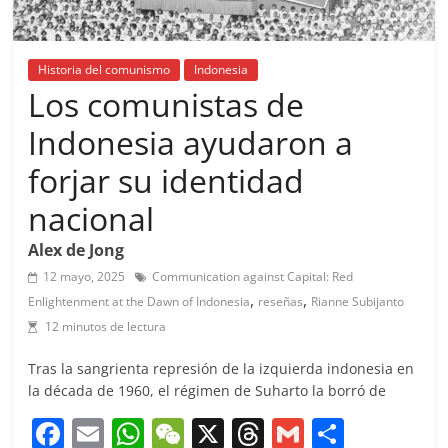
Historia del comunismo
Indonesia
Los comunistas de
Indonesia ayudaron a
forjar su identidad
nacional
Alex de Jong
12 mayo, 2025
Communication against Capital: Red
,
,
Enlightenment at the Dawn of Indonesia
reseñas
Rianne Subijanto
12 minutos de lectura
Tras la sangrienta represión de la izquierda indonesia en
la década de 1960, el régimen de Suharto la borró de
F
E
W
W
X
T
G
C