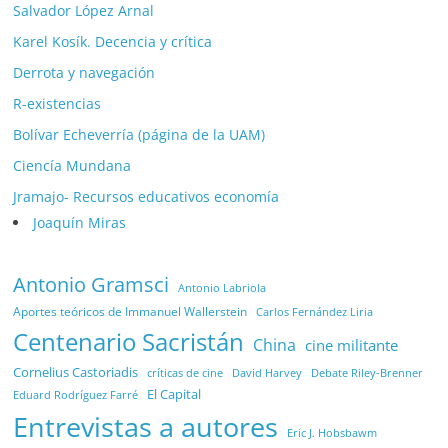
Salvador López Arnal
Karel Kosík. Decencia y crítica
Derrota y navegación
R-existencias
Bolívar Echeverría (página de la UAM)
Ciencía Mundana
Jramajo- Recursos educativos economía
Joaquín Miras
Antonio Gramsci
Antonio Labriola
Aportes teóricos de Immanuel Wallerstein
Carlos Fernández Liria
Centenario Sacristán
China
cine militante
Cornelius Castoriadis
Debate Riley-Brenner
críticas de cine
David Harvey
El Capital
Eduard Rodríguez Farré
Entrevistas a autores
Eric J. Hobsbawm