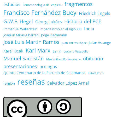
fragmentos
estudios
Fenomenología del espíritu
Francisco Fernández Buey
Friedrich Engels
G.W.F. Hegel
Historia del PCE
Georg Lukács
India
Immanuel Wallerstein
imperialismo en el siglo XXI
Joaquín Miras Albarrán
Jorge Riechmann
José Luis Martín Ramos
Julian Assange
Juan Torres López
Karl Marx
Karel Kosík
Lenin
Luciano Vasapollo
Manuel Sacristán
obituario
Maximilien Robespierre
presentaciones
prólogos
Quinto Centenario de la Escuela de Salamanca
Rafael Poch
reseñas
Salvador López Arnal
religión