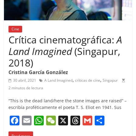
Cine
Crítica cinematográfica:
A
Land Imagined
(Singapur,
2018)
Cristina García González
,
,
30 abril, 2021
A Land Imagined
críticas de cine
Singapur
2 minutos de lectura
“This is the dead land/here the stone images are raised” –
escribía proféticamente el poeta T. S. Eliot en 1941. Sus
F
E
W
W
X
T
G
C
a
m
h
e
h
m
o
Read more