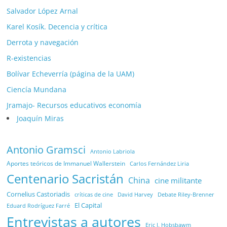
Salvador López Arnal
Karel Kosík. Decencia y crítica
Derrota y navegación
R-existencias
Bolívar Echeverría (página de la UAM)
Ciencía Mundana
Jramajo- Recursos educativos economía
Joaquín Miras
Antonio Gramsci
Antonio Labriola
Aportes teóricos de Immanuel Wallerstein
Carlos Fernández Liria
Centenario Sacristán
China
cine militante
Cornelius Castoriadis
Debate Riley-Brenner
críticas de cine
David Harvey
El Capital
Eduard Rodríguez Farré
Entrevistas a autores
Eric J. Hobsbawm