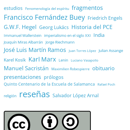
fragmentos
estudios
Fenomenología del espíritu
Francisco Fernández Buey
Friedrich Engels
G.W.F. Hegel
Historia del PCE
Georg Lukács
India
Immanuel Wallerstein
imperialismo en el siglo XXI
Joaquín Miras Albarrán
Jorge Riechmann
José Luis Martín Ramos
Julian Assange
Juan Torres López
Karl Marx
Karel Kosík
Lenin
Luciano Vasapollo
Manuel Sacristán
obituario
Maximilien Robespierre
presentaciones
prólogos
Quinto Centenario de la Escuela de Salamanca
Rafael Poch
reseñas
Salvador López Arnal
religión