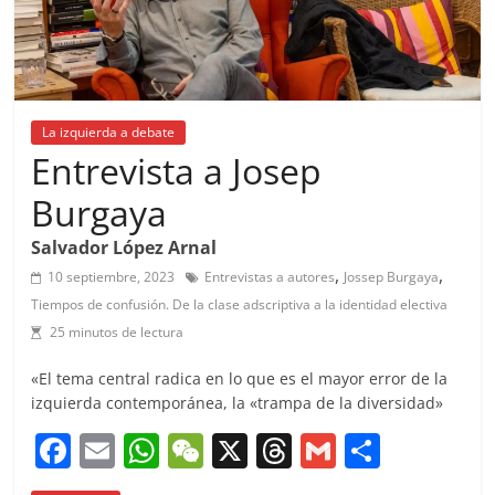
La izquierda a debate
Entrevista a Josep
Burgaya
Salvador López Arnal
,
,
10 septiembre, 2023
Entrevistas a autores
Jossep Burgaya
Tiempos de confusión. De la clase adscriptiva a la identidad electiva
25 minutos de lectura
«El tema central radica en lo que es el mayor error de la
izquierda contemporánea, la «trampa de la diversidad»
F
E
W
W
X
T
G
C
a
m
h
e
h
m
o