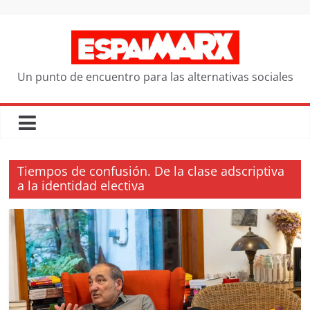
Saltar
al
contenido
Un punto de encuentro para las alternativas sociales
Tiempos de confusión. De la clase adscriptiva
a la identidad electiva