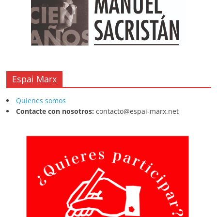
Espai Marx
Quienes somos
Contacte con nosotros:
contacto@espai-marx.net