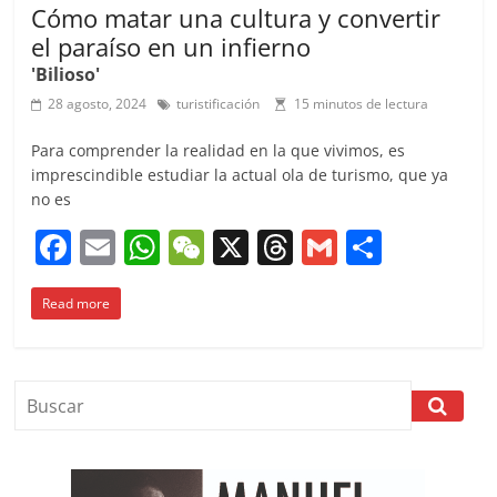
Cómo matar una cultura y convertir
el paraíso en un infierno
'Bilioso'
28 agosto, 2024
turistificación
15 minutos de lectura
Para comprender la realidad en la que vivimos, es
imprescindible estudiar la actual ola de turismo, que ya
no es
F
E
W
W
X
T
G
C
a
m
h
e
h
m
o
Read more
c
ai
at
C
re
ai
m
e
l
s
h
a
l
p
b
A
at
d
ar
o
p
s
tir
o
p
k