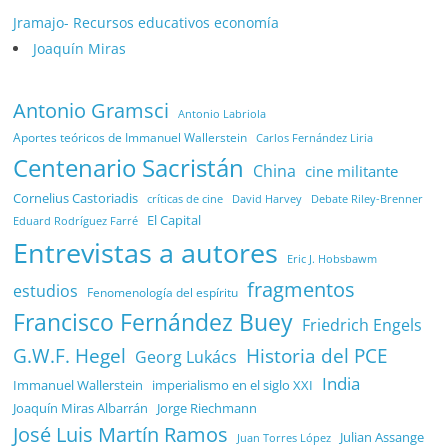
Jramajo- Recursos educativos economía
Joaquín Miras
Antonio Gramsci
Antonio Labriola
Aportes teóricos de Immanuel Wallerstein
Carlos Fernández Liria
Centenario Sacristán
China
cine militante
Cornelius Castoriadis
Debate Riley-Brenner
críticas de cine
David Harvey
El Capital
Eduard Rodríguez Farré
Entrevistas a autores
Eric J. Hobsbawm
fragmentos
estudios
Fenomenología del espíritu
Francisco Fernández Buey
Friedrich Engels
G.W.F. Hegel
Historia del PCE
Georg Lukács
India
Immanuel Wallerstein
imperialismo en el siglo XXI
Joaquín Miras Albarrán
Jorge Riechmann
José Luis Martín Ramos
Julian Assange
Juan Torres López