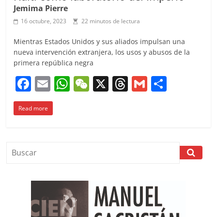
Jemima Pierre
16 octubre, 2023
22 minutos de lectura
Mientras Estados Unidos y sus aliados impulsan una
nueva intervención extranjera, los usos y abusos de la
primera república negra
F
E
W
W
X
T
G
C
a
m
h
e
h
m
o
Read more
c
ai
at
C
re
ai
m
e
l
s
h
a
l
p
b
A
at
d
ar
o
p
s
tir
o
p
k