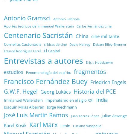
Antonio Gramsci
Antonio Labriola
Aportes teóricos de Immanuel Wallerstein
Carlos Fernández Liria
Centenario Sacristán
China
cine militante
Cornelius Castoriadis
Debate Riley-Brenner
críticas de cine
David Harvey
El Capital
Eduard Rodríguez Farré
Entrevistas a autores
Eric J. Hobsbawm
fragmentos
estudios
Fenomenología del espíritu
Francisco Fernández Buey
Friedrich Engels
G.W.F. Hegel
Historia del PCE
Georg Lukács
India
Immanuel Wallerstein
imperialismo en el siglo XXI
Joaquín Miras Albarrán
Jorge Riechmann
José Luis Martín Ramos
Julian Assange
Juan Torres López
Karl Marx
Karel Kosík
Lenin
Luciano Vasapollo
Manuel Sacristán
obituario