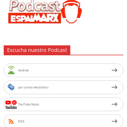
Escucha nuestro Podcast
Android
por correo electrónico
YouTube Music
RSS