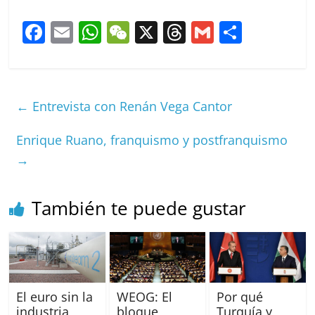
F
E
W
W
X
T
G
C
a
m
h
e
h
m
o
c
ai
at
C
re
ai
m
e
l
s
h
a
l
p
←
Entrevista con Renán Vega Cantor
b
A
at
d
ar
o
p
s
tir
Enrique Ruano, franquismo y postfranquismo
→
o
p
k
También te puede gustar
El euro sin la
WEOG: El
Por qué
industria
bloque
Turquía y