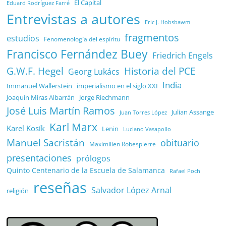
El Capital
Eduard Rodríguez Farré
Entrevistas a autores
Eric J. Hobsbawm
fragmentos
estudios
Fenomenología del espíritu
Francisco Fernández Buey
Friedrich Engels
G.W.F. Hegel
Historia del PCE
Georg Lukács
India
Immanuel Wallerstein
imperialismo en el siglo XXI
Joaquín Miras Albarrán
Jorge Riechmann
José Luis Martín Ramos
Julian Assange
Juan Torres López
Karl Marx
Karel Kosík
Lenin
Luciano Vasapollo
Manuel Sacristán
obituario
Maximilien Robespierre
presentaciones
prólogos
Quinto Centenario de la Escuela de Salamanca
Rafael Poch
reseñas
Salvador López Arnal
religión