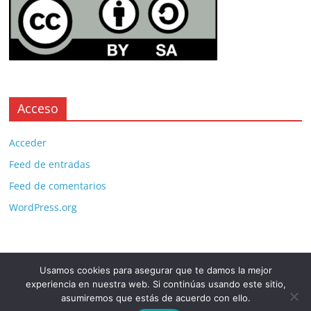
Acceso
Acceder
Feed de entradas
Feed de comentarios
WordPress.org
Usamos cookies para asegurar que te damos la mejor
Copyright © 2026
. All rights reserved.
experiencia en nuestra web. Si continúas usando este sitio,
Theme:
ColorMag Pro
by ThemeGrill. Powered by
WordPress
.
asumiremos que estás de acuerdo con ello.