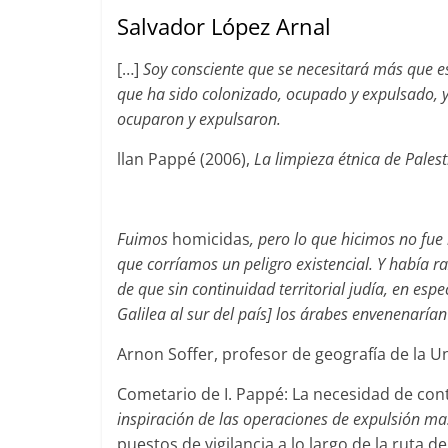
Salvador López Arnal
[…]
Soy consciente que se necesitará más que e
que ha sido colonizado, ocupado y expulsado, y
ocuparon y expulsaron.
llan Pappé (2006),
La limpieza étnica de Pales
Fuimos
homicidas
, pero lo que hicimos no f
que corríamos un peligro existencial. Y había 
de que sin continuidad territorial judía, en esp
Galilea al sur del país] los árabes envenenarían
Arnon Soffer, profesor de geografía de la Un
Cometario de I. Pappé: La necesidad de conti
inspiración de las operaciones de expulsión m
puestos de vigilancia a lo largo de la ruta