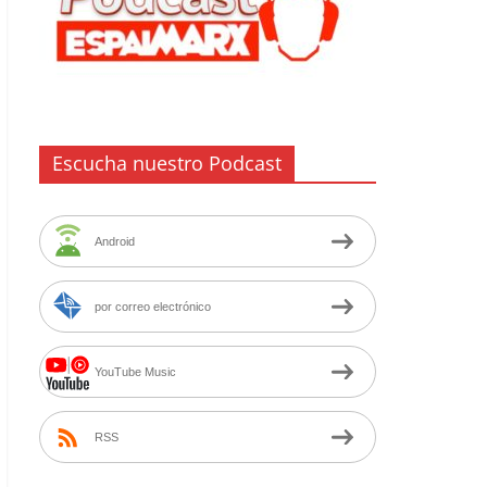
Escucha nuestro Podcast
Android
por correo electrónico
YouTube Music
RSS