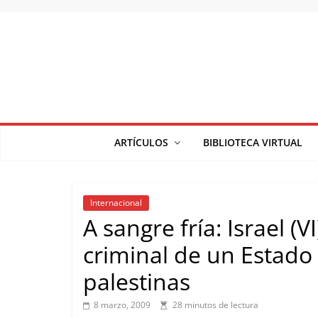
Saltar
al
contenido
ARTÍCULOS
BIBLIOTECA VIRTUAL
Internacional
A sangre fría: Israel (V
criminal de un Estado 
palestinas
8 marzo, 2009
28 minutos de lectura