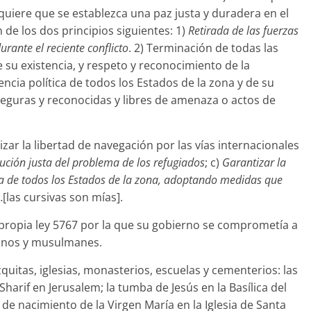
equiere que se establezca una paz justa y duradera en el
n de los dos principios siguientes: 1)
Retirada de las fuerzas
rante el reciente conflicto
. 2) Terminación de todas las
 su existencia, y respeto y reconocimiento de la
encia política de todos los Estados de la zona y de su
seguras y reconocidas y libres de amenaza o actos de
zar la libertad de navegación por las vías internacionales
ución justa del problema de los refugiados
; c)
Garantizar la
tica de todos los Estados de la zona, adoptando medidas que
[las cursivas son mías].
 su propia ley 5767 por la que su gobierno se comprometía a
tianos y musulmanes.
itas, iglesias, monasterios, escuelas y cementerios: las
harif en Jerusalem; la tumba de Jesús en la Basílica del
r de nacimiento de la Virgen María en la Iglesia de Santa