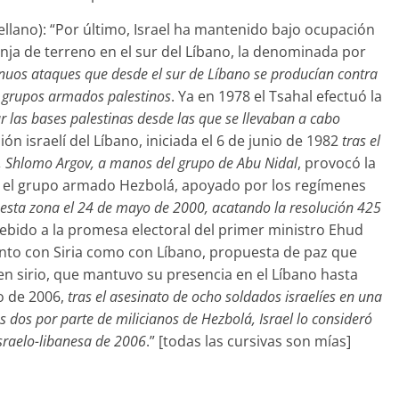
stellano): “Por último, Israel ha mantenido bajo ocupación
anja de terreno en el sur del Líbano, la denominada por
inuos ataques que desde el sur de Líbano se producían contra
os grupos armados palestinos
. Ya en 1978 el Tsahal efectuó la
dar las bases palestinas desde las que se llevaban a cabo
sión israelí del Líbano, iniciada el 6 de junio de 1982
tras el
o, Shlomo Argov, a manos del grupo de Abu Nidal
, provocó la
o el grupo armado Hezbolá, apoyado por los regímenes
e esta zona el 24 de mayo de 2000, acatando la resolución 425
debido a la promesa electoral del primer ministro Ehud
to con Siria como con Líbano, propuesta de paz que
n sirio, que mantuvo su presencia en el Líbano hasta
io de 2006,
tras el asesinato de ocho soldados israelíes en una
s dos por parte de milicianos de Hezbolá, Israel lo consideró
israelo-libanesa de 2006
.” [todas las cursivas son mías]