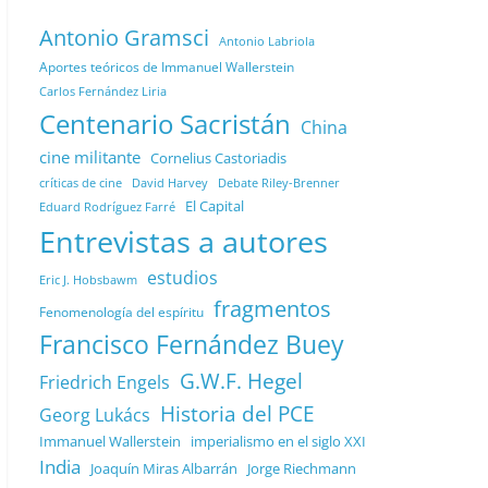
Antonio Gramsci
Antonio Labriola
Aportes teóricos de Immanuel Wallerstein
Carlos Fernández Liria
Centenario Sacristán
China
cine militante
Cornelius Castoriadis
Debate Riley-Brenner
críticas de cine
David Harvey
El Capital
Eduard Rodríguez Farré
Entrevistas a autores
estudios
Eric J. Hobsbawm
fragmentos
Fenomenología del espíritu
Francisco Fernández Buey
G.W.F. Hegel
Friedrich Engels
Historia del PCE
Georg Lukács
Immanuel Wallerstein
imperialismo en el siglo XXI
India
Joaquín Miras Albarrán
Jorge Riechmann