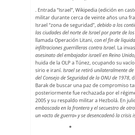
. Entrada “Israel”, Wikipedia (edición en ca
militar durante cerca de veinte años una fr
Israel “zona de seguridad”,
debido a los cont
las ciudades del norte de Israel por parte de l
llamada Operación Litani,
con el fin de liqui
infiltraciones guerrilleras contra Israel
. La inva
asesinato del embajador israelí en Reino Unid
huida de la OLP a Túnez, ocupando su vací
sirio e iraní.
Israel se retiró unilateralmente d
del Consejo de Seguridad de la ONU de 1978
, 
Barak de buscar una paz de compromiso tan
posteriormente fue rechazada por el régime
2005 y su respaldo militar a Hezbolá. En jul
emboscada en la frontera y el secuestro de otro
un «acto de guerra» y se desencadenó la crisis 
*