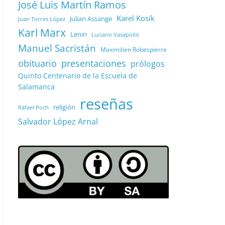
José Luis Martín Ramos
Karel Kosík
Julian Assange
Juan Torres López
Karl Marx
Lenin
Luciano Vasapollo
Manuel Sacristán
Maximilien Robespierre
obituario
presentaciones
prólogos
Quinto Centenario de la Escuela de
Salamanca
reseñas
religión
Rafael Poch
Salvador López Arnal