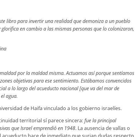
ste libro para invertir una realidad que demoniza a un pueblo
 glorifica en cambio a las mismas personas que lo colonizaron,
tina
ue maldad por la maldad misma. Actuamos así porque sentíamos
razones objetivas para ese sentimiento. Estábamos convencidos
ecial a lo largo del acueducto nacional [que va del mar de
 el agua.
iversidad de Haifa vinculado a los gobierno israelíes.
nuidad territorial sí parece sincera:
fue la principal
asivas que Israel emprendió en 1948
. La ausencia de vallas o
 del acueducto hace de inmediato que surjan dudas respecto