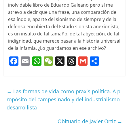
inolvidable libro de Eduardo Galeano pero sí me
atrevo a decir que una frase, una comparación de
esa índole, aparte del sionismo de siempre y de la
defensa encubierta del Estado sionista anexionista,
es un insulto de tal tamaño, de tal abyección, de tal
indignidad, que merece pasar a la historia universal
de la infamia. ¿Lo guardamos en ese archivo?
F
E
W
W
X
T
G
C
a
m
h
e
h
m
o
c
ai
at
C
re
ai
m
e
l
s
h
a
l
p
←
Las formas de vida como praxis política. A p
b
A
at
d
ar
ropósito del campesinado y del industrialismo
o
p
s
tir
desarrollista
o
p
Obituario de Javier Ortiz
→
k