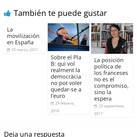
También te puede gustar
La
movilización
en España
25 marzo, 2011
Sobre el Pla
La posición
B: qui vol
política de
realment la
los franceses
democràcia
no es el
no pot voler
compromiso,
quedar-se a
sino la
l’euro
espera
29 febrero,
23 septiembre,
2016
2017
Deja una respuesta