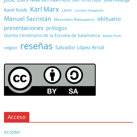
Julian Assange
Juan Torres López
Karl Marx
Karel Kosík
Lenin
Luciano Vasapollo
Manuel Sacristán
obituario
Maximilien Robespierre
presentaciones
prólogos
Quinto Centenario de la Escuela de Salamanca
Rafael Poch
reseñas
Salvador López Arnal
religión
Acceso
Acceder