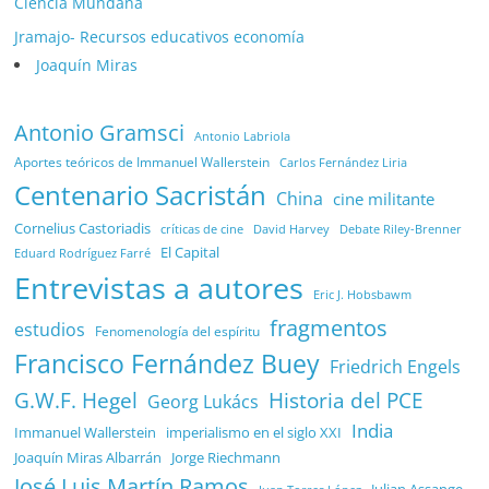
Ciencía Mundana
Jramajo- Recursos educativos economía
Joaquín Miras
Antonio Gramsci
Antonio Labriola
Aportes teóricos de Immanuel Wallerstein
Carlos Fernández Liria
Centenario Sacristán
China
cine militante
Cornelius Castoriadis
Debate Riley-Brenner
críticas de cine
David Harvey
El Capital
Eduard Rodríguez Farré
Entrevistas a autores
Eric J. Hobsbawm
fragmentos
estudios
Fenomenología del espíritu
Francisco Fernández Buey
Friedrich Engels
G.W.F. Hegel
Historia del PCE
Georg Lukács
India
Immanuel Wallerstein
imperialismo en el siglo XXI
Joaquín Miras Albarrán
Jorge Riechmann
José Luis Martín Ramos