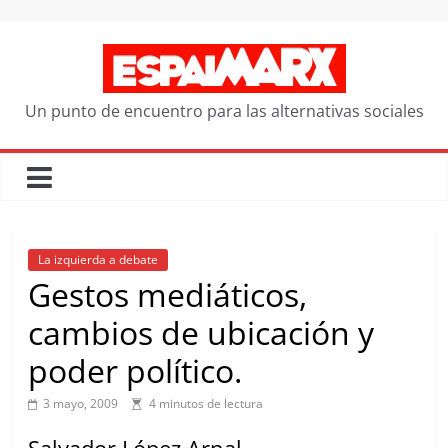
Saltar
al
contenido
Un punto de encuentro para las alternativas sociales
La izquierda a debate
Gestos mediáticos,
cambios de ubicación y
poder político.
3 mayo, 2009
4 minutos de lectura