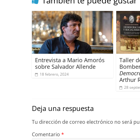
k
También te puede gustar
Entrevista a Mario Amorós
Taller d
sobre Salvador Allende
Bombers
Democra
18 febrero, 2024
Arthur 
28 septi
Deja una respuesta
Tu dirección de correo electrónico no será pu
Comentario
*