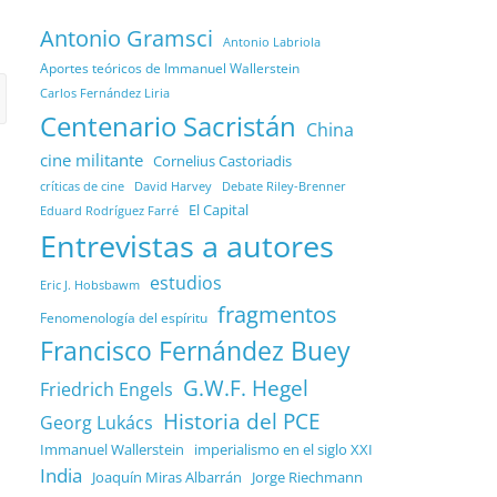
Antonio Gramsci
Antonio Labriola
Aportes teóricos de Immanuel Wallerstein
Carlos Fernández Liria
Centenario Sacristán
China
cine militante
Cornelius Castoriadis
Debate Riley-Brenner
críticas de cine
David Harvey
El Capital
Eduard Rodríguez Farré
Entrevistas a autores
estudios
Eric J. Hobsbawm
fragmentos
Fenomenología del espíritu
Francisco Fernández Buey
G.W.F. Hegel
Friedrich Engels
Historia del PCE
Georg Lukács
Immanuel Wallerstein
imperialismo en el siglo XXI
India
Joaquín Miras Albarrán
Jorge Riechmann