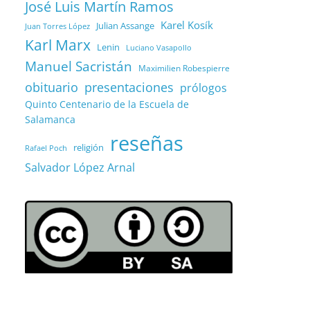
José Luis Martín Ramos
Karel Kosík
Julian Assange
Juan Torres López
Karl Marx
Lenin
Luciano Vasapollo
Manuel Sacristán
Maximilien Robespierre
obituario
presentaciones
prólogos
Quinto Centenario de la Escuela de
Salamanca
reseñas
religión
Rafael Poch
Salvador López Arnal