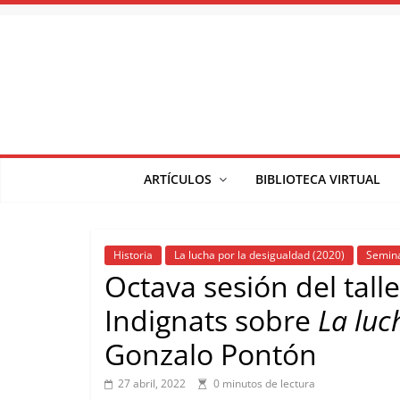
Saltar
al
contenido
ARTÍCULOS
BIBLIOTECA VIRTUAL
Historia
La lucha por la desigualdad (2020)
Semina
Octava sesión del tall
Indignats sobre
La luc
Gonzalo Pontón
27 abril, 2022
0 minutos de lectura