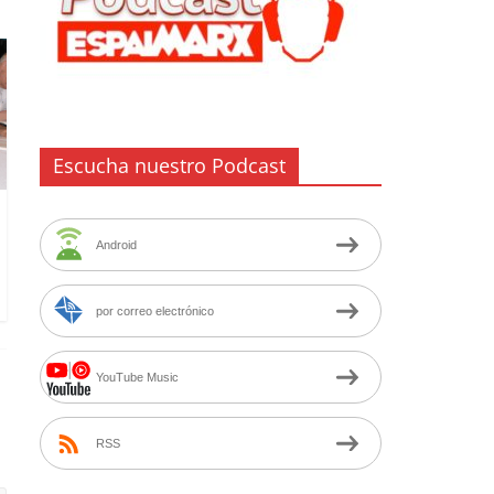
Escucha nuestro Podcast
Android
por correo electrónico
YouTube Music
RSS