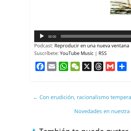
Reproductor
00:00
de
Podcast:
Reproducir en una nueva ventana
audio
Suscríbete:
YouTube Music
|
RSS
F
E
W
W
X
T
G
a
m
h
e
h
m
c
ai
at
C
re
ai
e
l
s
h
a
l
←
Con erudición, racionalismo tempera
b
A
at
d
o
p
s
t
Novedades en nuestra 
o
p