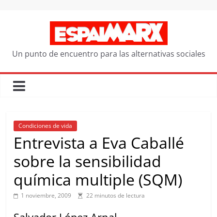
Saltar
al
contenido
Un punto de encuentro para las alternativas sociales
Condiciones de vida
Entrevista a Eva Caballé
sobre la sensibilidad
química multiple (SQM)
1 noviembre, 2009
22 minutos de lectura