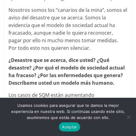
Nosotros somos los “canarios de la mina”, somos el
aviso del desastre que se acerca. Somos la
evidencia que el modelo de sociedad actual ha
fracasado, aunque nadie lo quiera reconocer,
pagar por ello ni mucho menos tomar medidas.
Por todo esto nos quieren silenciar.
¿Desastre que se acerca, dice usted? ¿Qué
desastre? ¿Por qué el modelo de sociedad actual
ha fracaso? ¿Por las enfermedades que genera?
Descríbame usted un modelo más humano.
Los casos de SQM están aumentando
exponencialmente y cada vez en gente más joven.
Usamos cookies para asegurar que te damos la mejor
Cada día hay más niños alérgicos, asmáticos,
experiencia en nuestra web. Si continúas usando este sitio,
celíacos, etc. Los casos de cáncer se multiplican y
asumiremos que estás de acuerdo con ello.
aparecen en familias sin ningún antecedente de
Aceptar
cáncer. Aparecen constantemente estudios