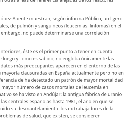
 otras áreas de referencia alejadas de los reactores
 López-Abente muestran, según informa Público, un ligero
es, de pulmón y sanguíneos (leucemias, linfomas) en el
in embargo, no puede determinarse una correlación
anteriores, éste es el primer punto a tener en cuenta
e luego y como es sabido, no engloba únicamente las
os datos más preocupantes aparecen en el entorno de las
 su mayoría clausuradas en España actualmente pero no en
referencia de ha detectado un patrón de mayor mortalidad
un mayor número de casos mortales de leucemia en
tivo se ha visto en Andújar: la antigua fábrica de uranio
las centrales españolas hasta 1981, el año en que se
cluido su desmantelamiento: los ex trabajadores de la
roblemas de salud, que existen, se consideren