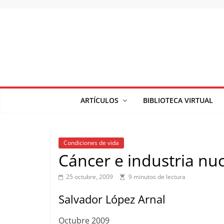
Saltar
al
contenido
ARTÍCULOS
BIBLIOTECA VIRTUAL
Condiciones de vida
Cáncer e industria nuc
25 octubre, 2009
9 minutos de lectura
Salvador López Arnal
Octubre 2009