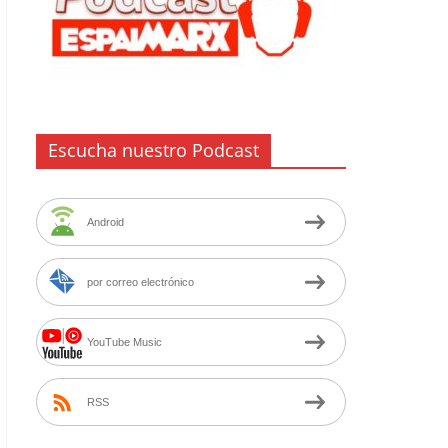
Escucha nuestro Podcast
Android
por correo electrónico
YouTube Music
RSS