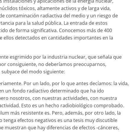
instalaciones y aplicaciones de la energía nuclear,
lidos tóxicos, altamente activos y de larga vida,
de contaminación radiactiva del medio y un riesgo de
tancia para la salud pública. La entrada de estos
ucido de forma significativa. Conocemos más de 400
 de ellos detectados en cantidades importantes en la
te esgrimido por la industria nuclear, que señala que
, por consiguiente, no deberíamos preocuparnos,
él subyace del modo siguiente:
riamente. Por un lado, por lo que antes decíamos: la vida,
en un fondo radiactivo determinado que ha ido
pero nosotros, con nuestras actividades, con nuestra
actividad. Esto es un hecho radiobiológico comprobado.
lum más resistente es. Pero, además, por otro lado, la
o tenga efectos negativos es una tesis muy discutible
e muestran que hay diferencias de efectos -cánceres,