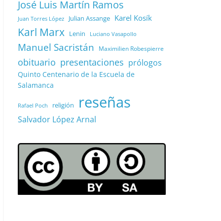
José Luis Martín Ramos
Karel Kosík
Julian Assange
Juan Torres López
Karl Marx
Lenin
Luciano Vasapollo
Manuel Sacristán
Maximilien Robespierre
obituario
presentaciones
prólogos
Quinto Centenario de la Escuela de
Salamanca
reseñas
religión
Rafael Poch
Salvador López Arnal