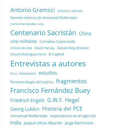
Antonio Gramsci
Antonio Labriola
Aportes teóricos de Immanuel Wallerstein
Carlos Fernández Liria
Centenario Sacristán
China
cine militante
Cornelius Castoriadis
Debate Riley-Brenner
críticas de cine
David Harvey
El Capital
Eduard Rodríguez Farré
Entrevistas a autores
estudios
Eric J. Hobsbawm
fragmentos
Fenomenología del espíritu
Francisco Fernández Buey
G.W.F. Hegel
Friedrich Engels
Historia del PCE
Georg Lukács
Immanuel Wallerstein
imperialismo en el siglo XXI
India
Joaquín Miras Albarrán
Jorge Riechmann